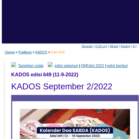
Beranda
|
YLSA.org
|
Alkitab
|
Katalog
|
AI
|
Utama
>
Publikasi
>
KADOS
>
Edisi 649
Tampilan cetak
edisi sebelum
|
09
/
Edisi 2022
|
edisi berikut
KADOS edisi 649 (11-9-2022)
KADOS September 2/2022