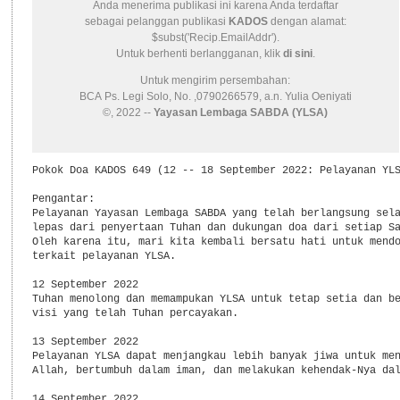
Anda menerima publikasi ini karena Anda terdaftar
sebagai pelanggan publikasi
KADOS
dengan alamat:
$subst('Recip.EmailAddr').
Untuk berhenti berlangganan, klik
di sini
.
Untuk mengirim persembahan:
BCA Ps. Legi Solo, No. ,0790266579, a.n. Yulia Oeniyati
©, 2022 --
Yayasan Lembaga SABDA (YLSA)
Pokok Doa KADOS 649 (12 -- 18 September 2022: Pelayanan YLS
Pengantar:

Pelayanan Yayasan Lembaga SABDA yang telah berlangsung sela
lepas dari penyertaan Tuhan dan dukungan doa dari setiap Sa
Oleh karena itu, mari kita kembali bersatu hati untuk mendo
terkait pelayanan YLSA.

12 September 2022

Tuhan menolong dan memampukan YLSA untuk tetap setia dan be
visi yang telah Tuhan percayakan.

13 September 2022

Pelayanan YLSA dapat menjangkau lebih banyak jiwa untuk men
Allah, bertumbuh dalam iman, dan melakukan kehendak-Nya dal
14 September 2022
