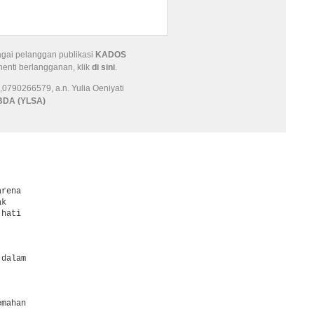
agai pelanggan publikasi
KADOS
henti berlangganan, klik
di sini
.
0790266579, a.n. Yulia Oeniyati
BDA (YLSA)
rena

k

hati

dalam

mahan
