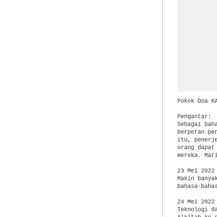
Pokok Doa K
Pengantar:

Sebagai bah
berperan pe
itu, penerj
orang dapat
mereka. Mar
23 Mei 2022

Makin banya
bahasa-bahas
24 Mei 2022

Teknologi d