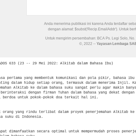
Anda menerima publikasi ini karena Anda terdaftar seb
dengan alamat: $subst('Recip.EmailAddr'). Untuk ber
Untuk mengirim persembahan: BCA Ps. Legi Solo, No. ,
©, 2022 --
Yayasan Lembaga SA
ADOS 633 (23 -- 29 Mei 2022: Alkitab dalam Bahasa Ibu)

asa pertama yang membentuk komunikasi dan pola pikir, bahasa ibu

nting dalam hidup setiap orang, termasuk dalam menerima Injil. Ka
emahan Alkitab ke dalam bahasa suku sangat perlu agar makin banya
 berinteraksi dengan firman Tuhan dalam bahasa yang dekat dengan 
i berdoa untuk pokok-pokok doa terkait hal ini.

k orang yang rindu terlibat dalam proyek penerjemahan Alkitab ke 
a suku di Indonesia.

apat dimanfaatkan secara optimal untuk mempermudah proses penerje