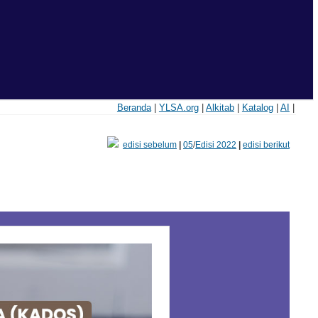
Beranda
|
YLSA.org
|
Alkitab
|
Katalog
|
AI
|
edisi sebelum
|
05
/
Edisi 2022
|
edisi berikut