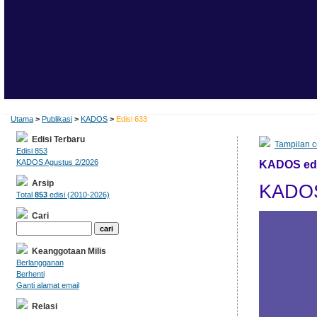
Utama
>
Publikasi
>
KADOS
>
Edisi 633
Edisi Terbaru
Tampilan c
Edisi 853
KADOS Agustus 2/2026
KADOS edis
Arsip
KADOS
Total
853
edisi (2010-2026)
Cari
Keanggotaan Milis
Berlangganan
Berhenti
Ganti alamat email
Relasi