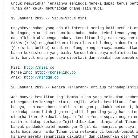
untuk memuridkan jemaatnya sehingga mereka dapat terus bert
Tuhan dan kelak memuridkan orang lain juga.

19 Januari 2019 -- Situs-Situs Mini

Banyaknya bahan yang ada di internet sering kali membuat or
kebingungan untuk mendapatkan bahan-bahan kekristenan yang 
dan alkitabiah. Dengan adanya kesulitan ini, maka Yayasan L
SABDA (YLSA) menghadirkan situs-situs mini dengan domain .c
(Christian Online) untuk menolong orang percaya mendapatkan
bahan kekristenan yang baik. Berdoalah supaya melalui situs
ini, banyak orang percaya diberkati dan semakin bertumbuh d
Misi: 
http://misi.co
Konseling: 
http://konseling.co
Anak: 
http://minggu.co
20 Januari 2019 -- Negara Terlarang/Tertutup terhadap Injil
Ada banyak kesulitan bagi hamba Tuhan yang melakukan pember
di negara terlarang/tertutup Injil. Selain kesulitan dalam 
budaya, dan cara bersosialisasi dengan penduduk setempat, k
terhadap pemerintah juga menjadi hal penting yang harus ter
diperhatikan. Berdoalah kepada Tuhan Yesus supaya negara-ne
masih tertutup terhadap Injil dibukakan hatinya oleh Tuhan 
banyak penduduk boleh mendengar Injil dan menjadi percaya. 
pula bagi para hamba Tuhan yang melayani di tempat-tempat i
kiranya mereka senantiasa dikuatkan dan diteguhkan oleh Tuh