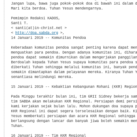
Jangan lupa, bawa juga pokok-pokok doa di bawah ini dalam d
Mari kita berdoa. Tuhan Yesus mendengarnya.

Pemimpin Redaksi KADOS,

Santi T.

< santi(at)in-christ.net >

< 
http://doa.sabda.org
 >,

14 Januari 2019 -- Komunitas Pendoa

Keberadaan komunitas pendoa sangat penting karena dapat men
menguatkan para pendoa. Dengan adanya komunitas ini, dihara
pendoa dapat semakin dimurnikan dalam mengerjakan panggilan
Berdoalah kepada Tuhan Yesus supaya komunitas para pendoa s
diberkati Tuhan sehingga melalui komunitas ini, banyak pend
semakin dimantapkan dalam pelayanan mereka. Kiranya Tuhan Y
senantiasa melindungi mereka.

15 Januari 2019 -- Kebaktian Kebangunan Rohani (KKR) Region
Pada Minggu terakhir bulan ini, tim GRII Sidney bekerja sam
tim SABDA akan melakukan KKR Regional. Persiapan demi persi
kami kerjakan sejak bulan lalu. Mohon dukungan doa supaya p
KKR Regional ini dapat segera terselesaikan dengan baik. Ki
Yesus memberkati persiapan dan acara KKR Regional sehingga 
berlangsung dengan lancar dan banyak jiwa boleh semakin men
Tuhan.

16 Januari 2019 -- Tim KKR Regional
