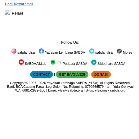
Ganti alamat email
Relasi
Follow Us:
sabda_ylsa
Yayasan Lembaga SABDA
sabda_ylsa
Mores
SABDA Alkitab
Podcast SABDA
Slideshare SABDA
CONTACT
|
GET INVOLVED!
|
DONASI
Copyright
© 1997-
2026
Yayasan Lembaga SABDA (YLSA).
All Rights Reserved.
Bank BCA Cabang Pasar Legi Solo - No. Rekening: 0790266579 - a.n. Yulia Oeniyati
WA:
0881-2979-100
| Email:
ylsa@sabda.org
| Situs:
ylsa.org
-
sabda.org