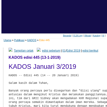
Beranda
|
YLSA.org
|
Alkitab
|
Katalog
|
AI
|
Utama
>
Publikasi
>
KADOS
>
Edisi 445
Tampilan cetak
edisi sebelum
|
01
/
Edisi 2019
|
edisi berikut
KADOS edisi 445 (13-1-2019)
KADOS Januari 3/2019
KADOS -- Edisi 445 (14 -- 20 Januari 2019)

Salam kasih dalam Tuhan,

Banyak orang percaya perlu disegarkan dan "diisi ulang" sup
antusias dalam mengikut Kristus dan melakukan panggilannya.
ini, tim dari GRII Sidney akan mengadakan KKR Regional supa
orang percaya semakin dimantapkan dalam iman mereka. Sebaga
tubuh Kristus, mari kita turut mendukung dengan mendoakan m