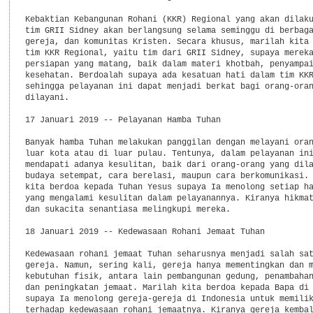
Kebaktian Kebangunan Rohani (KKR) Regional yang akan dilaku
tim GRII Sidney akan berlangsung selama seminggu di berbaga
gereja, dan komunitas Kristen. Secara khusus, marilah kita 
tim KKR Regional, yaitu tim dari GRII Sidney, supaya mereka
persiapan yang matang, baik dalam materi khotbah, penyampai
kesehatan. Berdoalah supaya ada kesatuan hati dalam tim KKR
sehingga pelayanan ini dapat menjadi berkat bagi orang-oran
dilayani.

17 Januari 2019 -- Pelayanan Hamba Tuhan

Banyak hamba Tuhan melakukan panggilan dengan melayani oran
luar kota atau di luar pulau. Tentunya, dalam pelayanan ini
mendapati adanya kesulitan, baik dari orang-orang yang dila
budaya setempat, cara berelasi, maupun cara berkomunikasi. 
kita berdoa kepada Tuhan Yesus supaya Ia menolong setiap ha
yang mengalami kesulitan dalam pelayanannya. Kiranya hikmat
dan sukacita senantiasa melingkupi mereka.

18 Januari 2019 -- Kedewasaan Rohani Jemaat Tuhan

Kedewasaan rohani jemaat Tuhan seharusnya menjadi salah sat
gereja. Namun, sering kali, gereja hanya mementingkan dan m
kebutuhan fisik, antara lain pembangunan gedung, penambahan
dan peningkatan jemaat. Marilah kita berdoa kepada Bapa di 
supaya Ia menolong gereja-gereja di Indonesia untuk memilik
terhadap kedewasaan rohani jemaatnya. Kiranya gereja kembal