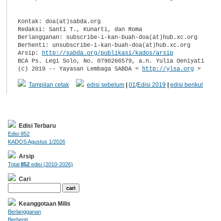
Kontak: doa(at)sabda.org

Redaksi: Santi T., Kunarti, dan Roma

Berlangganan: subscribe-i-kan-buah-doa(at)hub.xc.org

Berhenti: unsubscribe-i-kan-buah-doa(at)hub.xc.org

Arsip: 
http://sabda.org/publikasi/kados/arsip
BCA Ps. Legi Solo, No. 0790266579, a.n. Yulia Oeniyati

(c) 2019 -- Yayasan Lembaga SABDA < 
http://ylsa.org
 >
Tampilan cetak
edisi sebelum
|
01
/
Edisi 2019
|
edisi berikut
Edisi Terbaru
Edisi 852
KADOS Agustus 1/2026
Arsip
Total
852
edisi (2010-2026)
Cari
Keanggotaan Milis
Berlangganan
Berhenti