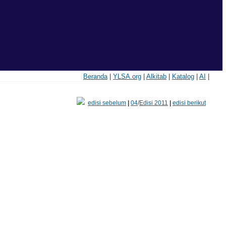
Beranda
|
YLSA.org
|
Alkitab
|
Katalog
|
AI
|
edisi sebelum
|
04
/
Edisi 2011
|
edisi berikut