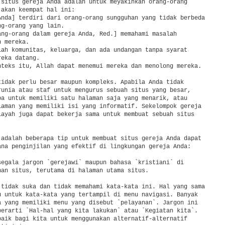
 situs gereja Anda adalah untuk meyakinkan orang-orang

akan keempat hal ini:

Anda] terdiri dari orang-orang sungguhan yang tidak berbeda

g-orang yang lain.

ang-orang dalam gereja Anda, Red.] memahami masalah

 mereka.

lah komunitas, keluarga, dan ada undangan tanpa syarat

eka datang.

nteks itu, Allah dapat menemui mereka dan menolong mereka.

tidak perlu besar maupun kompleks. Apabila Anda tidak

runia atau staf untuk mengurus sebuah situs yang besar,

pa untuk memiliki satu halaman saja yang menarik, atau

laman yang memiliki isi yang informatif. Sekelompok gereja

layah juga dapat bekerja sama untuk membuat sebuah situs

 adalah beberapa tip untuk membuat situs gereja Anda dapat

ana penginjilan yang efektif di lingkungan gereja Anda:

segala jargon `gerejawi` maupun bahasa `kristiani` di

han situs, terutama di halaman utama situs.

 tidak suka dan tidak memahami kata-kata ini. Hal yang sama

u untuk kata-kata yang tertampil di menu navigasi. Banyak

a yang memiliki menu yang disebut `pelayanan`. Jargon ini

berarti `Hal-hal yang kita lakukan` atau `Kegiatan kita`.

baik bagi kita untuk menggunakan alternatif-alternatif
