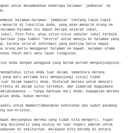
ngkan untuk menambahkan beberapa halaman `jembatan` di

a.

membuat halaman-halaman `jembatan` tentang topik-topik

g menarik di lokalitas Anda, yang akan menarik orang ke

 Halaman-halaman ini dapat berupa sejarah lokal,

 lokal, foto-foto, atau situs-situs sekuler lokal terbaik.

 berikan juga tombol "ekstra" untuk menuju ke halaman yang

ap, karena seluruh informasi yang penting harus dapat

pa orang perlu menggeser halaman ke bawah. Halaman utama

usnya lebih dari satu layar tingginya.

itus Anda dengan pengguna yang belum pernah mengunjunginya.

 mengetahui situs Anda luar dalam, sementara mereka

g yang baru pertama kali mengunjungi situs] tidak

 luar dalam seperti Anda. Mintalah mereka untuk mencari

ertentu di dalam situs tersebut, dan simaklah bagaimana

 melakukannya -- tanpa bantuan dari Anda! Kegagalan mereka

alan Anda, bukan mereka!

 waktu untuk mempertimbangkan kebutuhan dan sudut pandang

ng non-Kristen.

dapat menjangkau mereka yang tidak kita mengerti. Tugas

rang misionaris yang diutus ke luar negeri adalah untuk

budayaan di sekitarnya. Walaupun kita berada di antara
