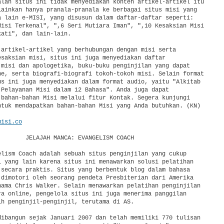
alah situs ini tidak menyediakan konten artikel-artikel itu

lainkan hanya pranala-pranala ke berbagai situs misi yang

a lain e-MISI, yang disusun dalam daftar-daftar seperti:

Misi Terkenal", ",6 Seri Mutiara Iman", ",10 Kesaksian Misi

ati", dan lain-lain.

 artikel-artikel yang berhubungan dengan misi serta

esaksian misi, situs ini juga menyediakan daftar

 misi dan apologetika, buku-buku penginjilan yang dapat

ne, serta biografi-biografi tokoh-tokoh misi. Selain format

us ini juga menyediakan dalam format audio, yaitu "Alkitab

 Pelayanan Misi dalam 12 Bahasa". Anda juga dapat

 bahan-bahan Misi melalui fitur Kontak. Segera kunjungi

ntuk mendapatkan bahan-bahan Misi yang Anda butuhkan. (KN)

misi.co
        JELAJAH MANCA: EVANGELISM COACH

elism Coach adalah sebuah situs penginjilan yang cukup

i yang lain karena situs ini menawarkan solusi pelatihan

 secara praktis. Situs yang berbentuk blog dalam bahasa

 dimotori oleh seorang pendeta Presbiterian dari Amerika

nama Chris Walker. Selain menawarkan pelatihan penginjilan

ra online, pengelola situs ini juga menerima panggilan

ih penginjil-penginjil, terutama di AS.

dibangun sejak Januari 2007 dan telah memiliki 770 tulisan
