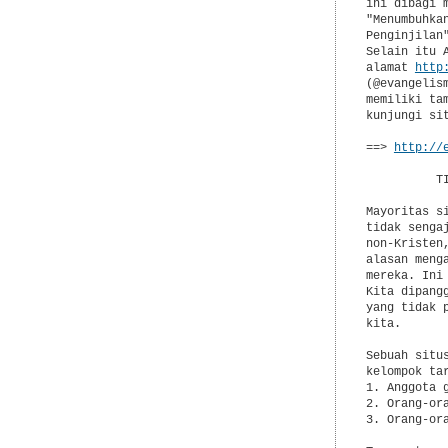
ini dibagi 
"Menumbuhka
Penginjilan
Selain itu 
alamat 
http
(@evangelis
memiliki ta
kunjungi si
==> 
http://
          T
Mayoritas s
tidak senga
non-Kristen
alasan meng
mereka. Ini
Kita dipang
yang tidak 
kita.

Sebuah situ
kelompok tar
1. Anggota g
2. Orang-or
3. Orang-ora