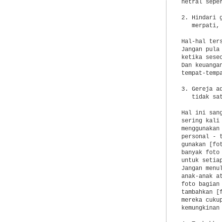
netral seper
2. Hindari 
   merpati,
Hal-hal ter
Jangan pula
ketika sese
Dan keuanga
tempat-temp
3. Gereja a
   tidak sa
Hal ini san
sering kali
menggunakan
personal - 
gunakan [fo
banyak foto
untuk setia
Jangan menu
anak-anak a
foto bagian
tambahkan [
mereka cuku
kemungkinan