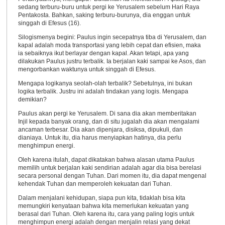
sedang terburu-buru untuk pergi ke Yerusalem sebelum Hari Raya
Pentakosta. Bahkan, saking terburu-burunya, dia enggan untuk
singgah di Efesus (16).
Silogismenya begini: Paulus ingin secepatnya tiba di Yerusalem, dan
kapal adalah moda transportasi yang lebih cepat dan efisien, maka
ia sebaiknya ikut berlayar dengan kapal. Akan tetapi, apa yang
dilakukan Paulus justru terbalik. Ia berjalan kaki sampai ke Asos, dan
mengorbankan waktunya untuk singgah di Efesus.
Mengapa logikanya seolah-olah terbalik? Sebetulnya, ini bukan
logika terbalik. Justru ini adalah tindakan yang logis. Mengapa
demikian?
Paulus akan pergi ke Yerusalem. Di sana dia akan memberitakan
Injil kepada banyak orang, dan di situ jugalah dia akan mengalami
ancaman terbesar. Dia akan dipenjara, disiksa, dipukuli, dan
dianiaya. Untuk itu, dia harus menyiapkan hatinya, dia perlu
menghimpun energi.
Oleh karena itulah, dapat dikatakan bahwa alasan utama Paulus
memilih untuk berjalan kaki sendirian adalah agar dia bisa berelasi
secara personal dengan Tuhan. Dari momen itu, dia dapat mengenal
kehendak Tuhan dan memperoleh kekuatan dari Tuhan.
Dalam menjalani kehidupan, siapa pun kita, tidaklah bisa kita
memungkiri kenyataan bahwa kita memerlukan kekuatan yang
berasal dari Tuhan. Oleh karena itu, cara yang paling logis untuk
menghimpun energi adalah dengan menjalin relasi yang dekat