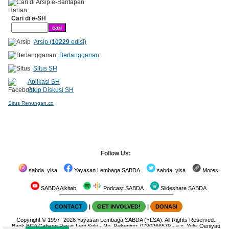
Cari di e-SH
Arsip (
10229
edisi)
Berlangganan
Situs SH
Aplikasi SH
Grup Diskusi SH
Situs Renungan.co
Follow Us:
sabda_ylsa
Yayasan Lembaga SABDA
sabda_ylsa
Mores
SABDA Alkitab
Podcast SABDA
Slideshare SABDA
CONTACT
|
GET INVOLVED!
|
DONASI
Copyright
© 1997-
2026
Yayasan Lembaga SABDA (YLSA).
All Rights Reserved.
Bank BCA Cabang Pasar Legi Solo - No. Rekening: 0790266579 - a.n. Yulia Oeniyati