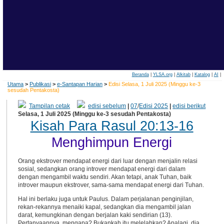
Beranda
|
YLSA.org
|
Alkitab
|
Katalog
|
AI
|
Utama
>
Publikasi
>
e-Santapan Harian
>
Edisi Selasa, 1 Juli 2025 (Minggu ke-3
sesudah Pentakosta)
Tampilan cetak
edisi sebelum
|
07
/
Edisi 2025
|
edisi berikut
Selasa, 1 Juli 2025 (Minggu ke-3 sesudah Pentakosta)
Kisah Para Rasul 20:13-16
Menghimpun Energi
Orang ekstrover mendapat energi dari luar dengan menjalin relasi
sosial, sedangkan orang introver mendapat energi dari dalam
dengan mengambil waktu sendiri. Akan tetapi, anak Tuhan, baik
introver maupun ekstrover, sama-sama mendapat energi dari Tuhan.
Hal ini berlaku juga untuk Paulus. Dalam perjalanan penginjilan,
rekan-rekannya menaiki kapal, sedangkan dia mengambil jalan
darat, kemungkinan dengan berjalan kaki sendirian (13).
Pertanyaannya, mengapa? Bukankah itu melelahkan? Apalagi, dia