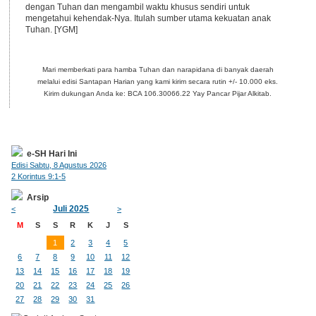
dengan Tuhan dan mengambil waktu khusus sendiri untuk
mengetahui kehendak-Nya. Itulah sumber utama kekuatan anak
Tuhan. [YGM]
Mari memberkati para hamba Tuhan dan narapidana di banyak daerah
melalui edisi Santapan Harian yang kami kirim secara rutin +/- 10.000 eks.
Kirim dukungan Anda ke: BCA 106.30066.22 Yay Pancar Pijar Alkitab.
e-SH Hari Ini
Edisi Sabtu, 8 Agustus 2026
2 Korintus 9:1-5
Arsip
Juli 2025
<
>
M
S
S
R
K
J
S
1
2
3
4
5
6
7
8
9
10
11
12
13
14
15
16
17
18
19
20
21
22
23
24
25
26
27
28
29
30
31