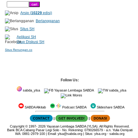
Arsip (
10229
edisi)
Berlangganan
Situs SH
Aplikasi SH
Grup Diskusi SH
Situs Renungan.co
Follow Us:
sabda_ylsa
Yayasan Lembaga SABDA
sabda_ylsa
Mores
SABDA Alkitab
Podcast SABDA
Slideshare SABDA
CONTACT
|
GET INVOLVED!
|
DONASI
Copyright
© 1997-
2026
Yayasan Lembaga SABDA (YLSA).
All Rights Reserved.
Bank BCA Cabang Pasar Legi Solo - No. Rekening: 0790266579 - a.n. Yulia Oeniyati
WA:
0881-2979-100
| Email:
ylsa@sabda.org
| Situs:
ylsa.org
-
sabda.org