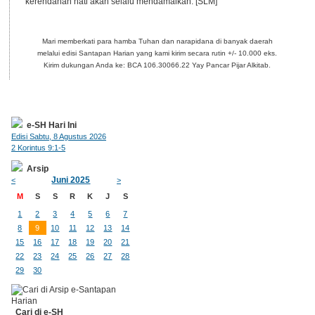
kerendahan hati akan selalu mendamaikan. [SLM]
Mari memberkati para hamba Tuhan dan narapidana di banyak daerah
melalui edisi Santapan Harian yang kami kirim secara rutin +/- 10.000 eks.
Kirim dukungan Anda ke: BCA 106.30066.22 Yay Pancar Pijar Alkitab.
e-SH Hari Ini
Edisi Sabtu, 8 Agustus 2026
2 Korintus 9:1-5
Arsip
Juni 2025
<
>
M
S
S
R
K
J
S
1
2
3
4
5
6
7
8
9
10
11
12
13
14
15
16
17
18
19
20
21
22
23
24
25
26
27
28
29
30
Cari di e-SH