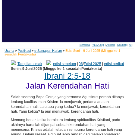
Beranda
|
YLSA.org
|
Alkitab
|
Katalog
|
AI
|
Utama
>
Publikasi
>
e-Santapan Harian
>
Edisi Senin, 9 Juni 2025 (Minggu ke-1
sesudah Pentakosta)
Tampilan cetak
edisi sebelum
|
06
/
Edisi 2025
|
edisi berikut
Senin, 9 Juni 2025 (Minggu ke-1 sesudah Pentakosta)
Ibrani 2:5-18
Jalan Kerendahan Hati
Salah seorang Bapa Gereja yang bernama Agustinus pernah ditanya
tentang kualitas iman Kristen. Ia menjawab, pertama adalah
kerendahan hati. Lalu apa yang kedua? Ia menjawab, kerendahan
hati. Yang ketiga? Ia pun menjawab, kerendahan hati.
Memang benar ketika berbicara tentang spiritualitas Kristiani, pada
akhirnya haruslah dijumpai sebuah kerendahan hati yang
memesona. Kristus adalah teladan sempurna kerendahan hati yang
agung. Dalam sesaat ia dibuat lebih rendah dari malaikat-malaikat