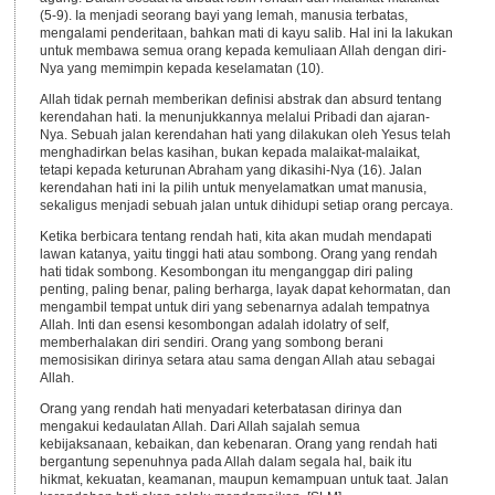
(5-9). Ia menjadi seorang bayi yang lemah, manusia terbatas,
mengalami penderitaan, bahkan mati di kayu salib. Hal ini Ia lakukan
untuk membawa semua orang kepada kemuliaan Allah dengan diri-
Nya yang memimpin kepada keselamatan (10).
Allah tidak pernah memberikan definisi abstrak dan absurd tentang
kerendahan hati. Ia menunjukkannya melalui Pribadi dan ajaran-
Nya. Sebuah jalan kerendahan hati yang dilakukan oleh Yesus telah
menghadirkan belas kasihan, bukan kepada malaikat-malaikat,
tetapi kepada keturunan Abraham yang dikasihi-Nya (16). Jalan
kerendahan hati ini Ia pilih untuk menyelamatkan umat manusia,
sekaligus menjadi sebuah jalan untuk dihidupi setiap orang percaya.
Ketika berbicara tentang rendah hati, kita akan mudah mendapati
lawan katanya, yaitu tinggi hati atau sombong. Orang yang rendah
hati tidak sombong. Kesombongan itu menganggap diri paling
penting, paling benar, paling berharga, layak dapat kehormatan, dan
mengambil tempat untuk diri yang sebenarnya adalah tempatnya
Allah. Inti dan esensi kesombongan adalah idolatry of self,
memberhalakan diri sendiri. Orang yang sombong berani
memosisikan dirinya setara atau sama dengan Allah atau sebagai
Allah.
Orang yang rendah hati menyadari keterbatasan dirinya dan
mengakui kedaulatan Allah. Dari Allah sajalah semua
kebijaksanaan, kebaikan, dan kebenaran. Orang yang rendah hati
bergantung sepenuhnya pada Allah dalam segala hal, baik itu
hikmat, kekuatan, keamanan, maupun kemampuan untuk taat. Jalan