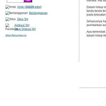
mereka. Hal it
Arsip (
10229
edisi)
Dalam hidup in
tanda tanda te
Berlangganan
pada kekuatan 
Situs SH
Seharusnya han
perintahkan wa
Aplikasi SH
Grup Diskusi SH
Apa kehendak A
Situs Renungan.co
dalam hidup ki