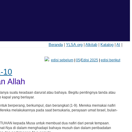
Beranda
|
YLSA.org
|
Alkitab
|
Katalog
|
AI
|
edisi sebelum
|
05
/
Edisi 2025
|
edisi berikut
1-10
n Allah
nya suatu keadaan darurat atau bahaya. Begitu pentingnya tanda atau
p kapal yang berlayar.
ntuk berperang, berkumpul, dan berangkat (1-9). Mereka memakai nafiri
Mereka melakukannya pada saat bersukaria, perayaan umat Israel, bulan-
ah TUHAN kepada Musa untuk membuat dua nafiri dari perak tempaan.
 umat-Nya di dalam menghadapi bahaya musuh dan dalam peribadatan