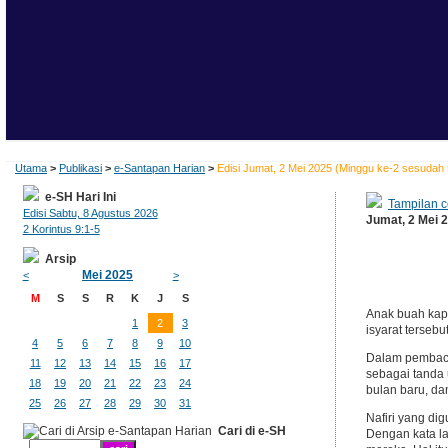
Utama
>
Publikasi
>
e-Santapan Harian
>
Edisi Jumat, 2 Mei 2025 (Minggu ke-2 sesudah
e-SH Hari Ini
Tampilan c
Edisi Sabtu, 8 Agustus 2026
Jumat, 2 Mei 
2 Korintus 9:1-5
Arsip
Mei 2025
<
>
M
S
S
R
K
J
S
Anak buah kap
1
2
3
isyarat terseb
4
5
6
7
8
9
10
Dalam pembacaa
11
12
13
14
15
16
17
sebagai tanda 
18
19
20
21
22
23
24
bulan baru, d
25
26
27
28
29
30
31
Nafiri yang di
Cari di e-SH
Dengan kata l