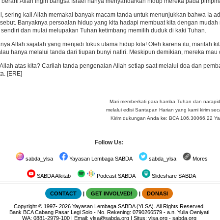
u berarti Allah ingin bangsa Israel hanya menyandarkan hidup mereka pada pimpi
i, sering kali Allah memakai banyak macam tanda untuk menunjukkan bahwa Ia ada 
rsebut. Banyaknya persoalan hidup yang kita hadapi membuat kita dengan mudah 
sendiri dan mulai melupakan Tuhan ketimbang memilih duduk di kaki Tuhan.
ya Allah sajalah yang menjadi fokus utama hidup kita! Oleh karena itu, marilah ki
lau hanya melalui tanda dari tiupan bunyi nafiri. Meskipun demikian, mereka mau 
llah atas kita? Carilah tanda pengenalan Allah setiap saat melalui doa dan pe
ta. [ERE]
Mari memberkati para hamba Tuhan dan narapi
melalui edisi Santapan Harian yang kami kirim seca
Kirim dukungan Anda ke: BCA 106.30066.22 Yay 
Follow Us:
sabda_ylsa
Yayasan Lembaga SABDA
sabda_ylsa
Mores
SABDA Alkitab
Podcast SABDA
Slideshare SABDA
CONTACT
|
GET INVOLVED!
|
DONASI
Copyright
© 1997-
2026
Yayasan Lembaga SABDA (YLSA).
All Rights Reserved.
Bank BCA Cabang Pasar Legi Solo - No. Rekening: 0790266579 - a.n. Yulia Oeniyati
WA:
0881-2979-100
| Email:
ylsa@sabda.org
| Situs:
ylsa.org
-
sabda.org