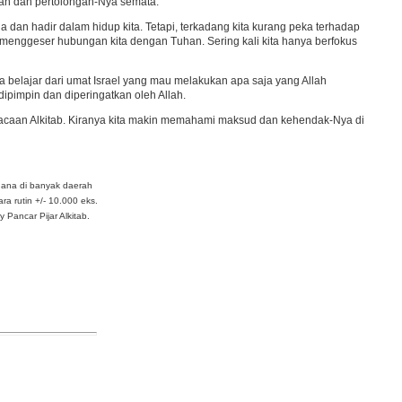
nan dan pertolongan-Nya semata.
dan hadir dalam hidup kita. Tetapi, terkadang kita kurang peka terhadap
menggeser hubungan kita dengan Tuhan. Sering kali kita hanya berfokus
ta belajar dari umat Israel yang mau melakukan apa saja yang Allah
dipimpin dan diperingatkan oleh Allah.
mbacaan Alkitab. Kiranya kita makin memahami maksud dan kehendak-Nya di
dana di banyak daerah
ra rutin +/- 10.000 eks.
Pancar Pijar Alkitab.