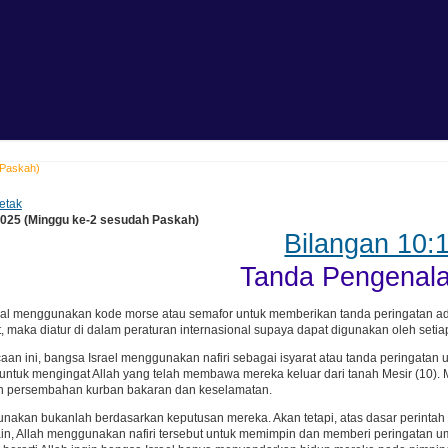
 Paskah)
etak
2025 (Minggu ke-2 sesudah Paskah)
Bilangan 10:
Tanda Pengenala
al menggunakan kode morse atau semafor untuk memberikan tanda peringatan ada
ut, maka diatur di dalam peraturan internasional supaya dapat digunakan oleh setia
n ini, bangsa Israel menggunakan nafiri sebagai isyarat atau tanda peringatan u
untuk mengingat Allah yang telah membawa mereka keluar dari tanah Mesir (10). 
an persembahan kurban bakaran dan keselamatan.
gunakan bukanlah berdasarkan keputusan mereka. Akan tetapi, atas dasar perint
ain, Allah menggunakan nafiri tersebut untuk memimpin dan memberi peringatan