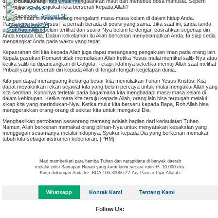
Berlangganan
dalam dunia orang mati untuk mengalahkan maut dan menebus dosa manusia. Seperti
Yesus berserah, maukah kita berserah kepada Allah?
Situs SH
Aplikasi SH
Mungkin saat ini Anda sedang mengalami masa-masa kelam di dalam hidup Anda.
Pandanglah salib Yesus! Ia pernah berada di posisi yang sama. Jika saat ini, tanda tanda
Grup Diskusi SH
pertolongan Allah belum terlihat dan suara-Nya belum terdengar, pasrahkan segenap diri
Situs Renungan.co
Anda kepada Dia. Dalam kekelaman itu Allah berkenan menyelamatkan Anda. Ia siap sedia
mengangkat Anda pada waktu yang tepat.
Kepasrahan diri kita kepada Allah juga dapat merangsang pengakuan iman pada orang lain.
Kepala pasukan Romawi tidak memuliakan Allah ketika Yesus mulai memikul salib-Nya atau
ketika salib itu dipancangkan di Golgota. Tetapi, lidahnya seketika memuji Allah saat melihat
Pribadi yang berserah diri kepada Allah di tengah-tengah kegelapan dunia.
Kita pun dapat merangsang keluarga besar kita memuliakan Tuhan Yesus Kristus. Kita
dapat meyakinkan rekan sejawat kita yang belum percaya untuk mulai mengakui Allah yang
kita sembah. Kuncinya terletak pada bagaimana kita menghadapi masa-masa kelam di
dalam kehidupan. Ketika mata kita tertuju kepada Allah, orang lain bisa tergugah melalui
sikap kita yang merindukan-Nya. Ketika mulut kita berseru kepada Bapa, Roh Allah bisa
menggerakkan orang-orang di sekitar kita untuk mengakui Dia.
Menghasilkan pertobatan seseorang memang adalah bagian dari kedaulatan Tuhan.
Namun, Allah berkenan memakai orang pilihan-Nya untuk menyatakan kesaksian yang
menggugah sesamanya melalui hidupnya. Syukur kepada Dia yang berkenan memakai
tubuh kita sebagai instrumen kebenaran. [PHM]
Mari memberkati para hamba Tuhan dan narapidana di banyak daerah
melalui edisi Santapan Harian yang kami kirim secara rutin +/- 10.000 eks.
Kirim dukungan Anda ke: BCA 106.30066.22 Yay Pancar Pijar Alkitab.
Whatsapp
Kontak Kami
Tentang Kami
Follow Us: