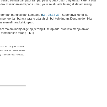
ni berarti bahwa dari pagi sampai petang tidak usah dinyalakan karena ada
dak disampaikan kepada umat, yaitu selalu ada terang di dalam ruang
, dengan pangkal dan kembang (
Kel. 25:32-33
). Sepertinya kandil itu
gan pengertian bahwa terang adalah simbol kehidupan. Dengan demikian,
rus memelihara kehidupan.
aat malam menjadi gelap, terang itu tetap ada. Mari kita menjalankan
a memberikan terang. [INT]
dana di banyak daerah
ra rutin +/- 10.000 eks.
Pancar Pijar Alkitab.