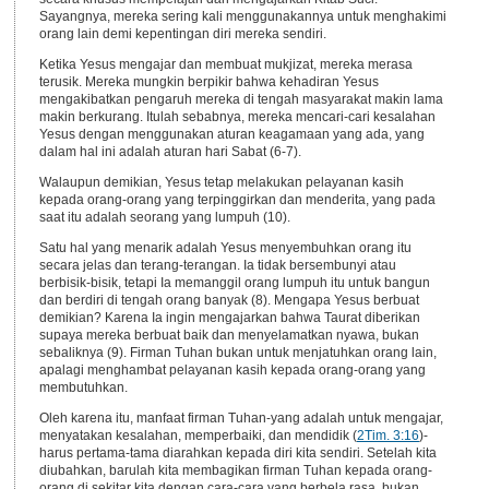
Sayangnya, mereka sering kali menggunakannya untuk menghakimi
orang lain demi kepentingan diri mereka sendiri.
Ketika Yesus mengajar dan membuat mukjizat, mereka merasa
terusik. Mereka mungkin berpikir bahwa kehadiran Yesus
mengakibatkan pengaruh mereka di tengah masyarakat makin lama
makin berkurang. Itulah sebabnya, mereka mencari-cari kesalahan
Yesus dengan menggunakan aturan keagamaan yang ada, yang
dalam hal ini adalah aturan hari Sabat (6-7).
Walaupun demikian, Yesus tetap melakukan pelayanan kasih
kepada orang-orang yang terpinggirkan dan menderita, yang pada
saat itu adalah seorang yang lumpuh (10).
Satu hal yang menarik adalah Yesus menyembuhkan orang itu
secara jelas dan terang-terangan. Ia tidak bersembunyi atau
berbisik-bisik, tetapi Ia memanggil orang lumpuh itu untuk bangun
dan berdiri di tengah orang banyak (8). Mengapa Yesus berbuat
demikian? Karena Ia ingin mengajarkan bahwa Taurat diberikan
supaya mereka berbuat baik dan menyelamatkan nyawa, bukan
sebaliknya (9). Firman Tuhan bukan untuk menjatuhkan orang lain,
apalagi menghambat pelayanan kasih kepada orang-orang yang
membutuhkan.
Oleh karena itu, manfaat firman Tuhan-yang adalah untuk mengajar,
menyatakan kesalahan, memperbaiki, dan mendidik (
2Tim. 3:16
)-
harus pertama-tama diarahkan kepada diri kita sendiri. Setelah kita
diubahkan, barulah kita membagikan firman Tuhan kepada orang-
orang di sekitar kita dengan cara-cara yang berbela rasa, bukan