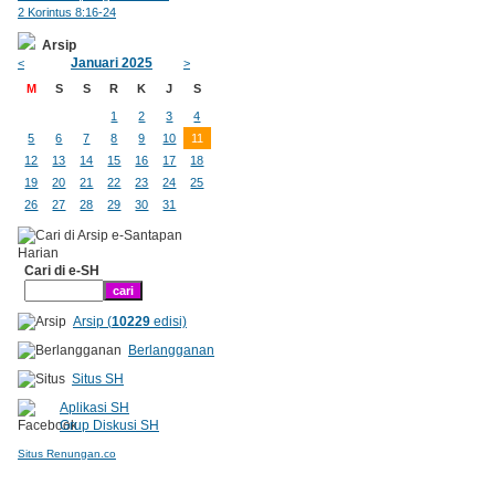
2 Korintus 8:16-24
Arsip
Januari 2025
<
>
M
S
S
R
K
J
S
1
2
3
4
5
6
7
8
9
10
11
12
13
14
15
16
17
18
19
20
21
22
23
24
25
26
27
28
29
30
31
Cari di e-SH
Arsip (
10229
edisi)
Berlangganan
Situs SH
Aplikasi SH
Grup Diskusi SH
Situs Renungan.co