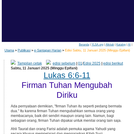
Beranda
|
YLSA.org
|
Alkitab
|
Katalog
|
AI
|
Utama
>
Publikasi
>
e-Santapan Harian
>
Edisi Sabtu, 11 Januari 2025 (Minggu Epifani)
Tampilan cetak
edisi sebelum
|
01
/
Edisi 2025
|
edisi berikut
Sabtu, 11 Januari 2025 (Minggu Epifani)
Lukas 6:6-11
Firman Tuhan Mengubah
Diriku
Ada pernyataan demikian, "firman Tuhan itu seperti pedang bermata
dua." Itu karena firman Tuhan mengubahkan semua orang yang
membacanya, baik diri sendiri maupun orang lain. Namun, bagi
sebagian orang, firman Tuhan dipakai untuk menilai orang lain saja.
Ahli Taurat dan orang Farisi adalah pemuka agama Yahudi yang
secara khusus mempelajari dan mengajarkan Kitab Suci.