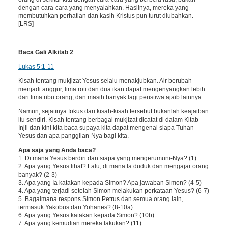
dengan cara-cara yang menyalahkan. Hasilnya, mereka yang
membutuhkan perhatian dan kasih Kristus pun turut diubahkan.
[LRS]
Baca Gali Alkitab 2
Lukas 5:1-11
Kisah tentang mukjizat Yesus selalu menakjubkan. Air berubah
menjadi anggur, lima roti dan dua ikan dapat mengenyangkan lebih
dari lima ribu orang, dan masih banyak lagi peristiwa ajaib lainnya.
Namun, sejatinya fokus dari kisah-kisah tersebut bukanlah keajaiban
itu sendiri. Kisah tentang berbagai mukjizat dicatat di dalam Kitab
Injil dan kini kita baca supaya kita dapat mengenal siapa Tuhan
Yesus dan apa panggilan-Nya bagi kita.
Apa saja yang Anda baca?
1. Di mana Yesus berdiri dan siapa yang mengerumuni-Nya? (1)
2. Apa yang Yesus lihat? Lalu, di mana Ia duduk dan mengajar orang
banyak? (2-3)
3. Apa yang Ia katakan kepada Simon? Apa jawaban Simon? (4-5)
4. Apa yang terjadi setelah Simon melakukan perkataan Yesus? (6-7)
5. Bagaimana respons Simon Petrus dan semua orang lain,
termasuk Yakobus dan Yohanes? (8-10a)
6. Apa yang Yesus katakan kepada Simon? (10b)
7. Apa yang kemudian mereka lakukan? (11)