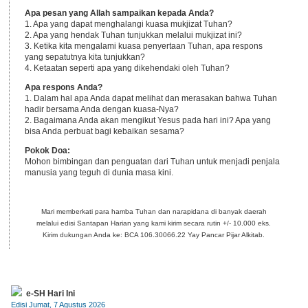
Apa pesan yang Allah sampaikan kepada Anda?
1. Apa yang dapat menghalangi kuasa mukjizat Tuhan?
2. Apa yang hendak Tuhan tunjukkan melalui mukjizat ini?
3. Ketika kita mengalami kuasa penyertaan Tuhan, apa respons
yang sepatutnya kita tunjukkan?
4. Ketaatan seperti apa yang dikehendaki oleh Tuhan?
Apa respons Anda?
1. Dalam hal apa Anda dapat melihat dan merasakan bahwa Tuhan
hadir bersama Anda dengan kuasa-Nya?
2. Bagaimana Anda akan mengikut Yesus pada hari ini? Apa yang
bisa Anda perbuat bagi kebaikan sesama?
Pokok Doa:
Mohon bimbingan dan penguatan dari Tuhan untuk menjadi penjala
manusia yang teguh di dunia masa kini.
Mari memberkati para hamba Tuhan dan narapidana di banyak daerah
melalui edisi Santapan Harian yang kami kirim secara rutin +/- 10.000 eks.
Kirim dukungan Anda ke: BCA 106.30066.22 Yay Pancar Pijar Alkitab.
e-SH Hari Ini
Edisi Jumat, 7 Agustus 2026