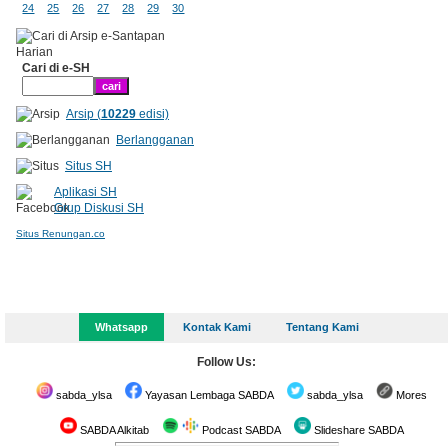
24
25
26
27
28
29
30
Cari di e-SH
Arsip (
10229
edisi)
Berlangganan
Situs SH
Aplikasi SH
Grup Diskusi SH
Situs Renungan.co
Whatsapp
Kontak Kami
Tentang Kami
Follow Us:
sabda_ylsa
Yayasan Lembaga SABDA
sabda_ylsa
Mores
SABDA Alkitab
Podcast SABDA
Slideshare SABDA