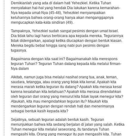
Demikianlah yang ada di dalam hati Yehezkiel. Ketika Tuhan
menyatakan hal-hal yang hendak Dia lakukan karena kemarahan-
Nya kepada umat-Nya (45-48), Yehezkiel menyampaikan
keluhannya bahwa orang-orang hanya akan menganggapnya
mengucapkan kata-kata sindiran (49).
Tampaknya, Yehezkiel sudah sangat pesimis dengan umat Israel.
Dia tidak tahu lagi harus berbicara apa kepada mereka. Tegurannya
tidak didengarkan, apalagi ketika diucapkan dengan bentuk kiasan.
Mereka begitu bebal hingga sang nabi pun pesimis dengan
tugasnya.
Bagaimana dengan kita saat ini? Bagaimanakah kita merespons
teguran Tuhan? Teguran Tuhan datang kepada kita melalui firman-
Nya dalam
Alkitab, namun juga bisa melalui nasihat orang tua, anak, teman,
saudara, tetangga, atau orang yang tidak kita kenal. Apakah kita
merasa marah ketika teguran itu datang? Apakah kita merasa kesal
karena kesalahan kita ketahuan? Apakah kita merasa direndahkan
oleh teguran dari orang yang menurut kita tidak layak menegur kita?
Ataukah, kita mau mengindahkan teguran itu? Maukah kita
mendengarkan teguran dengan rendah hati dan menerimanya
sebagai bentuk kasih kepada kita?
Sejatinya, sebuah teguran adalah bentuk kasih. Teguran
menunjukkan bahwa kita sedang berjalan di jalan yang salah. Ketika
Tuhan menegur kita melalui seseorang, itu tandanya Tuhan
mengasihi kita. Orang yang menegur itu pun mengasihi kita. Tuhan