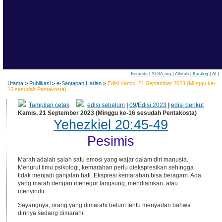
Beranda
|
YLSA.org
|
Alkitab
|
Katalog
|
AI
|
Utama
>
Publikasi
>
e-Santapan Harian
>
Edisi Kamis, 21 September 2023 (Minggu ke-
16 sesudah Pentakosta)
Tampilan cetak
edisi sebelum
|
09
/
Edisi 2023
|
edisi berikut
Kamis, 21 September 2023 (Minggu ke-16 sesudah Pentakosta)
Yehezkiel 20:45-49
Pesimis
Marah adalah salah satu emosi yang wajar dalam diri manusia.
Menurut ilmu psikologi, kemarahan perlu diekspresikan sehingga
tidak menjadi ganjalan hati. Ekspresi kemarahan bisa beragam. Ada
yang marah dengan menegur langsung, mendiamkan, atau
menyindir.
Sayangnya, orang yang dimarahi belum tentu menyadari bahwa
dirinya sedang dimarahi.