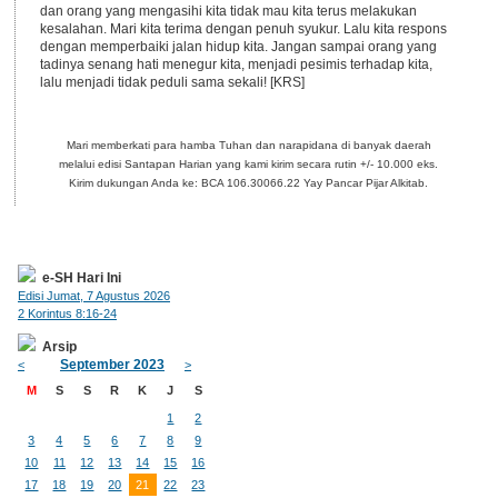
dan orang yang mengasihi kita tidak mau kita terus melakukan
kesalahan. Mari kita terima dengan penuh syukur. Lalu kita respons
dengan memperbaiki jalan hidup kita. Jangan sampai orang yang
tadinya senang hati menegur kita, menjadi pesimis terhadap kita,
lalu menjadi tidak peduli sama sekali! [KRS]
Mari memberkati para hamba Tuhan dan narapidana di banyak daerah
melalui edisi Santapan Harian yang kami kirim secara rutin +/- 10.000 eks.
Kirim dukungan Anda ke: BCA 106.30066.22 Yay Pancar Pijar Alkitab.
e-SH Hari Ini
Edisi Jumat, 7 Agustus 2026
2 Korintus 8:16-24
Arsip
September 2023
<
>
M
S
S
R
K
J
S
1
2
3
4
5
6
7
8
9
10
11
12
13
14
15
16
17
18
19
20
21
22
23