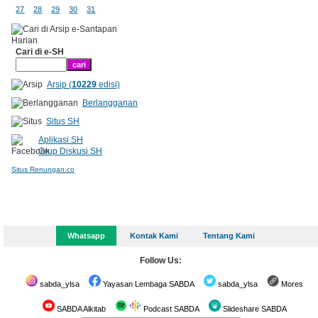
27
28
29
30
31
Cari di e-SH
Arsip (
10229
edisi)
Berlangganan
Situs SH
Aplikasi SH
Grup Diskusi SH
Situs Renungan.co
Whatsapp
Kontak Kami
Tentang Kami
Follow Us:
sabda_ylsa
Yayasan Lembaga SABDA
sabda_ylsa
Mores
SABDA Alkitab
Podcast SABDA
Slideshare SABDA