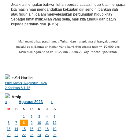
Jika kita mengakui bahwa Tuhan berdaulat atas hidup kita, mengapa
kita masih mau mengandalkan kekuatan diri sendiri, bahkan ilah
atau figur lain, dalam menyelesaikan pergumulan hidup kita?
Sebagai umat milik Allah yang setia, mari kita tunduk dan patuh
kepada perintah-Nya. [PMS]
Mari memberkati para hamba Tuhan dan narapidana di banyak daerah
melalui edisi Santapan Harian yang kami kirim secara rutin +/- 10.000 eks.
Kirim dukungan Anda ke: BCA 106.30066.22 Yay Pancar Pijar Alkitab.
e-SH Hari Ini
Edisi Kamis, 6 Agustus 2026
2 Korintus 8:1-15
Arsip
Agustus 2023
<
>
M
S
S
R
K
J
S
1
2
3
4
5
6
7
8
9
10
11
12
13
14
15
16
17
18
19
20
21
22
23
24
25
26