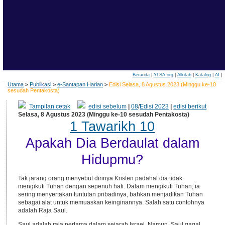
Beranda
|
YLSA.org
|
Alkitab
|
Katalog
|
AI
|
Utama
>
Publikasi
>
e-Santapan Harian
>
Edisi Selasa, 8 Agustus 2023 (Minggu ke-10
sesudah Pentakosta)
Tampilan cetak
edisi sebelum
|
08
/
Edisi 2023
|
edisi berikut
Selasa, 8 Agustus 2023 (Minggu ke-10 sesudah Pentakosta)
1 Tawarikh 10
Apakah Dia Berdaulat dalam
Hidupmu?
Tak jarang orang menyebut dirinya Kristen padahal dia tidak
mengikuti Tuhan dengan sepenuh hati. Dalam mengikuti Tuhan, ia
sering menyertakan tuntutan pribadinya, bahkan menjadikan Tuhan
sebagai alat untuk memuaskan keinginannya. Salah satu contohnya
adalah Raja Saul.
Saul adalah raja pertama dalam sejarah Israel. Namun, Saul gagal