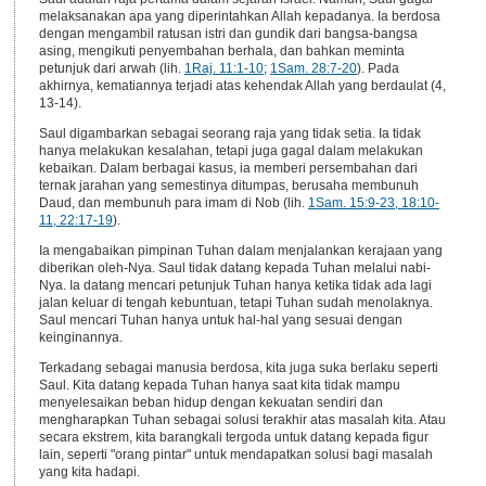
melaksanakan apa yang diperintahkan Allah kepadanya. Ia berdosa
dengan mengambil ratusan istri dan gundik dari bangsa-bangsa
asing, mengikuti penyembahan berhala, dan bahkan meminta
petunjuk dari arwah (lih.
1Raj. 11:1-10
;
1Sam. 28:7-20
). Pada
akhirnya, kematiannya terjadi atas kehendak Allah yang berdaulat (4,
13-14).
Saul digambarkan sebagai seorang raja yang tidak setia. Ia tidak
hanya melakukan kesalahan, tetapi juga gagal dalam melakukan
kebaikan. Dalam berbagai kasus, ia memberi persembahan dari
ternak jarahan yang semestinya ditumpas, berusaha membunuh
Daud, dan membunuh para imam di Nob (lih.
1Sam. 15:9-23, 18:10-
11, 22:17-19
).
Ia mengabaikan pimpinan Tuhan dalam menjalankan kerajaan yang
diberikan oleh-Nya. Saul tidak datang kepada Tuhan melalui nabi-
Nya. Ia datang mencari petunjuk Tuhan hanya ketika tidak ada lagi
jalan keluar di tengah kebuntuan, tetapi Tuhan sudah menolaknya.
Saul mencari Tuhan hanya untuk hal-hal yang sesuai dengan
keinginannya.
Terkadang sebagai manusia berdosa, kita juga suka berlaku seperti
Saul. Kita datang kepada Tuhan hanya saat kita tidak mampu
menyelesaikan beban hidup dengan kekuatan sendiri dan
mengharapkan Tuhan sebagai solusi terakhir atas masalah kita. Atau
secara ekstrem, kita barangkali tergoda untuk datang kepada figur
lain, seperti "orang pintar" untuk mendapatkan solusi bagi masalah
yang kita hadapi.