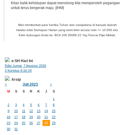
Kilas balik kehidupan dapat menolong kita memperoleh pegangan
untuk terus bergerak maju. [IHM]
Mari memberkati para hamba Tuhan dan narapidana di banyak daerah
melalui edisi Santapan Harian yang kami kirim secara rutin +/- 10.000 eks.
Kirim dukungan Anda ke: BCA 106.30066.22 Yay Pancar Pijar Alkitab.
e-SH Hari Ini
Edisi Jumat, 7 Agustus 2026
2 Korintus 8:16-24
Arsip
Juli 2023
<
>
M
S
S
R
K
J
S
1
2
3
4
5
6
7
8
9
10
11
12
13
14
15
16
17
18
19
20
21
22
23
24
25
26
27
28
29
30
31