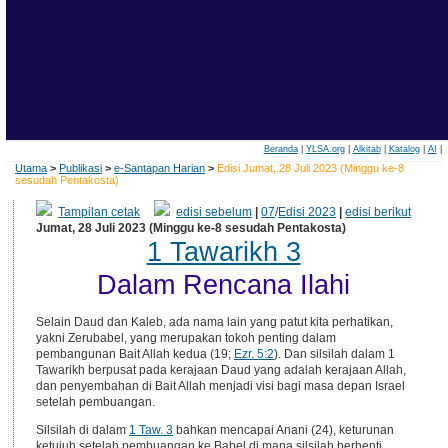
Beranda
|
YLSA.org
|
Alkitab
|
Katalog
|
AI
|
Utama
>
Publikasi
>
e-Santapan Harian
>
Edisi Jumat, 28 Juli 2023 (Minggu ke-8
sesudah Pentakosta)
Tampilan cetak
edisi sebelum
|
07
/
Edisi 2023
|
edisi berikut
Jumat, 28 Juli 2023 (Minggu ke-8 sesudah Pentakosta)
1 Tawarikh 3
Dalam Rencana Ilahi
Selain Daud dan Kaleb, ada nama lain yang patut kita perhatikan,
yakni Zerubabel, yang merupakan tokoh penting dalam
pembangunan Bait Allah kedua (19;
Ezr. 5:2
). Dan silsilah dalam 1
Tawarikh berpusat pada kerajaan Daud yang adalah kerajaan Allah,
dan penyembahan di Bait Allah menjadi visi bagi masa depan Israel
setelah pembuangan.
Silsilah di dalam
1 Taw. 3
bahkan mencapai Anani (24), keturunan
ketujuh setelah pembuangan ke Babel di mana silsilah berhenti.