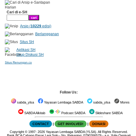
Cari di e-SH
Arsip (
10229
edisi)
Berlangganan
Situs SH
Aplikasi SH
Grup Diskusi SH
Situs Renungan.co
Follow Us:
sabda_ylsa
Yayasan Lembaga SABDA
sabda_ylsa
Mores
SABDA Alkitab
Podcast SABDA
Slideshare SABDA
CONTACT
|
GET INVOLVED!
|
DONASI
Copyright
© 1997-
2026
Yayasan Lembaga SABDA (YLSA).
All Rights Reserved.
Bank BCA Cabang Pasar Legi Solo - No. Rekening: 0790266579 - a.n. Yulia Oeniyati