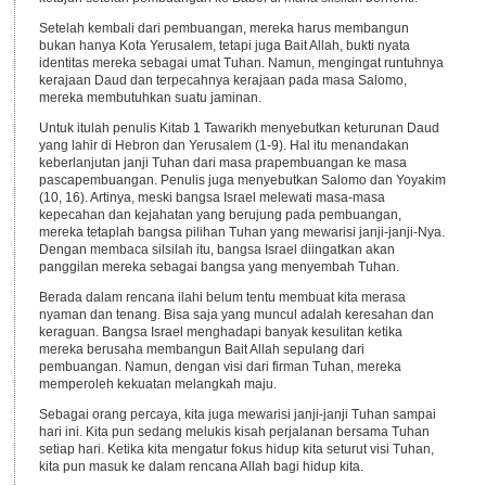
Setelah kembali dari pembuangan, mereka harus membangun
bukan hanya Kota Yerusalem, tetapi juga Bait Allah, bukti nyata
identitas mereka sebagai umat Tuhan. Namun, mengingat runtuhnya
kerajaan Daud dan terpecahnya kerajaan pada masa Salomo,
mereka membutuhkan suatu jaminan.
Untuk itulah penulis Kitab 1 Tawarikh menyebutkan keturunan Daud
yang lahir di Hebron dan Yerusalem (1-9). Hal itu menandakan
keberlanjutan janji Tuhan dari masa prapembuangan ke masa
pascapembuangan. Penulis juga menyebutkan Salomo dan Yoyakim
(10, 16). Artinya, meski bangsa Israel melewati masa-masa
kepecahan dan kejahatan yang berujung pada pembuangan,
mereka tetaplah bangsa pilihan Tuhan yang mewarisi janji-janji-Nya.
Dengan membaca silsilah itu, bangsa Israel diingatkan akan
panggilan mereka sebagai bangsa yang menyembah Tuhan.
Berada dalam rencana ilahi belum tentu membuat kita merasa
nyaman dan tenang. Bisa saja yang muncul adalah keresahan dan
keraguan. Bangsa Israel menghadapi banyak kesulitan ketika
mereka berusaha membangun Bait Allah sepulang dari
pembuangan. Namun, dengan visi dari firman Tuhan, mereka
memperoleh kekuatan melangkah maju.
Sebagai orang percaya, kita juga mewarisi janji-janji Tuhan sampai
hari ini. Kita pun sedang melukis kisah perjalanan bersama Tuhan
setiap hari. Ketika kita mengatur fokus hidup kita seturut visi Tuhan,
kita pun masuk ke dalam rencana Allah bagi hidup kita.