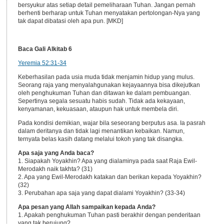
bersyukur atas setiap detail pemeliharaan Tuhan. Jangan pernah
berhenti berharap untuk Tuhan menyatakan pertolongan-Nya yang
tak dapat dibatasi oleh apa pun. [MKD]
Baca Gali Alkitab 6
Yeremia 52:31-34
Keberhasilan pada usia muda tidak menjamin hidup yang mulus.
Seorang raja yang menyalahgunakan kejayaannya bisa dikejutkan
oleh penghukuman Tuhan dan ditawan ke dalam pembuangan.
Sepertinya segala sesuatu habis sudah. Tidak ada kekayaan,
kenyamanan, kekuasaan, ataupun hak untuk membela diri.
Pada kondisi demikian, wajar bila seseorang berputus asa. Ia pasrah
dalam deritanya dan tidak lagi menantikan kebaikan. Namun,
ternyata belas kasih datang melalui tokoh yang tak disangka.
Apa saja yang Anda baca?
1. Siapakah Yoyakhin? Apa yang dialaminya pada saat Raja Ewil-
Merodakh naik takhta? (31)
2. Apa yang Ewil-Merodakh katakan dan berikan kepada Yoyakhin?
(32)
3. Perubahan apa saja yang dapat dialami Yoyakhin? (33-34)
Apa pesan yang Allah sampaikan kepada Anda?
1. Apakah penghukuman Tuhan pasti berakhir dengan penderitaan
yang tak berujung?