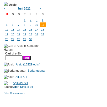
Arsip
Juni 2022
<
>
M
S
S
R
K
J
S
1
2
3
4
5
6
7
8
9
10
11
12
13
14
15
16
17
18
19
20
21
22
23
24
25
26
27
28
29
30
Cari di e-SH
Arsip (
10229
edisi)
Berlangganan
Situs SH
Aplikasi SH
Grup Diskusi SH
Situs Renungan.co