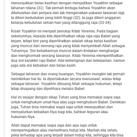
menunjukkan belas kasihan dengan menjadikan Yoyakhin sebagai
tahanan istana (31). Tak pernah terduga bahwa Yoyakhin akan
dikeluarkan dari penjara dan tak mengenakan pakaian tawanan lagi.
Ia diberi kedudukan yang lebih tinggi (32). Ia juga diberi anggaran
belanja kebutuhan sehari-hari yang ditanggung raja (33-34).
Kisah Yoyakhin ini menjadi penutup Kitab Yeremia. Pada bagian
sebelumnya, kepada kita diperlihatkan sikap raja-raja Babel yang
kejam, tetapi kini yang diperlihatkan adalah sikap belas kasihan
yang muncul dari seorang raja yang tidak menyembah Allah sebagai
Tuhannya. Sisi kebaikannya muncul dalam tindakan menghargai
dan menghormati seorang tawanan. Kitab Yeremia memperlihatkan
dua sisi karakter raja Babel. Ada kebengisan dan kekejaman, namun
juga ada sisi kebaikan dan belas kasih.
Sebagai tahanan dan orang buangan, Yoyakhin mungkin tak pernah
memikirkan hal itu. Ia diperlakukan secara manusiawi, walau tetap
sebagai tahanan. Yoyakhin dibuang Allah sebagai hukuman, tetapi
tetap disayang dan dipelihara melalui Babel.
Hal ini sejajar dengan sikap Tuhan yang bisa memakai siapa saja
untuk menghukum umat-Nya atau juga menghukum Babel. Demikian
juga, Tuhan bisa memakai siapa saja untuk mewujudkan dan
menyalurkan kebaikan-Nya bagi kita, bahkan teguran atau
hukuman-Nya.
Allah dapat memakai siapa saja dan apa saja untuk
memperingatkan atau memelihara hidup kita. Marilah kita selalu
peka terhadap apa yang terjadi dalam hidup kita, sehingga kita bisa