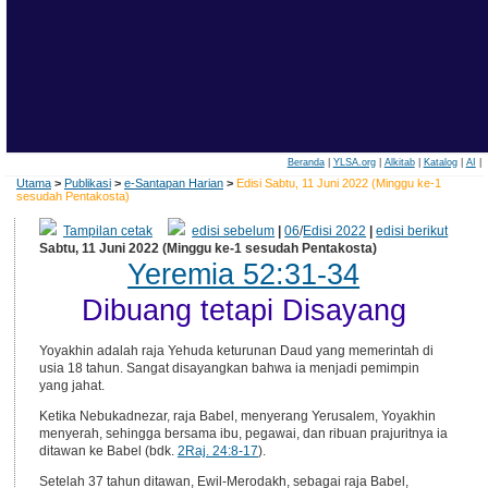
Beranda
|
YLSA.org
|
Alkitab
|
Katalog
|
AI
|
Utama
>
Publikasi
>
e-Santapan Harian
>
Edisi Sabtu, 11 Juni 2022 (Minggu ke-1
sesudah Pentakosta)
Tampilan cetak
edisi sebelum
|
06
/
Edisi 2022
|
edisi berikut
Sabtu, 11 Juni 2022 (Minggu ke-1 sesudah Pentakosta)
Yeremia 52:31-34
Dibuang tetapi Disayang
Yoyakhin adalah raja Yehuda keturunan Daud yang memerintah di
usia 18 tahun. Sangat disayangkan bahwa ia menjadi pemimpin
yang jahat.
Ketika Nebukadnezar, raja Babel, menyerang Yerusalem, Yoyakhin
menyerah, sehingga bersama ibu, pegawai, dan ribuan prajuritnya ia
ditawan ke Babel (bdk.
2Raj. 24:8-17
).
Setelah 37 tahun ditawan, Ewil-Merodakh, sebagai raja Babel,