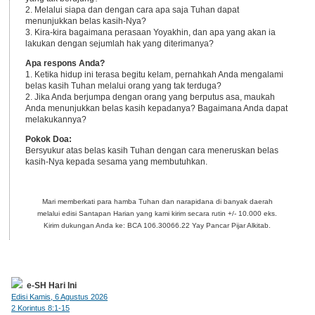
2. Melalui siapa dan dengan cara apa saja Tuhan dapat
menunjukkan belas kasih-Nya?
3. Kira-kira bagaimana perasaan Yoyakhin, dan apa yang akan ia
lakukan dengan sejumlah hak yang diterimanya?
Apa respons Anda?
1. Ketika hidup ini terasa begitu kelam, pernahkah Anda mengalami
belas kasih Tuhan melalui orang yang tak terduga?
2. Jika Anda berjumpa dengan orang yang berputus asa, maukah
Anda menunjukkan belas kasih kepadanya? Bagaimana Anda dapat
melakukannya?
Pokok Doa:
Bersyukur atas belas kasih Tuhan dengan cara meneruskan belas
kasih-Nya kepada sesama yang membutuhkan.
Mari memberkati para hamba Tuhan dan narapidana di banyak daerah
melalui edisi Santapan Harian yang kami kirim secara rutin +/- 10.000 eks.
Kirim dukungan Anda ke: BCA 106.30066.22 Yay Pancar Pijar Alkitab.
e-SH Hari Ini
Edisi Kamis, 6 Agustus 2026
2 Korintus 8:1-15