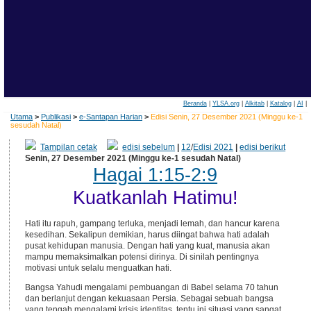
Beranda
|
YLSA.org
|
Alkitab
|
Katalog
|
AI
|
Utama
>
Publikasi
>
e-Santapan Harian
>
Edisi Senin, 27 Desember 2021 (Minggu ke-1
sesudah Natal)
Tampilan cetak
edisi sebelum
|
12
/
Edisi 2021
|
edisi berikut
Senin, 27 Desember 2021 (Minggu ke-1 sesudah Natal)
Hagai 1:15-2:9
Kuatkanlah Hatimu!
Hati itu rapuh, gampang terluka, menjadi lemah, dan hancur karena
kesedihan. Sekalipun demikian, harus diingat bahwa hati adalah
pusat kehidupan manusia. Dengan hati yang kuat, manusia akan
mampu memaksimalkan potensi dirinya. Di sinilah pentingnya
motivasi untuk selalu menguatkan hati.
Bangsa Yahudi mengalami pembuangan di Babel selama 70 tahun
dan berlanjut dengan kekuasaan Persia. Sebagai sebuah bangsa
yang tengah mengalami krisis identitas, tentu ini situasi yang sangat