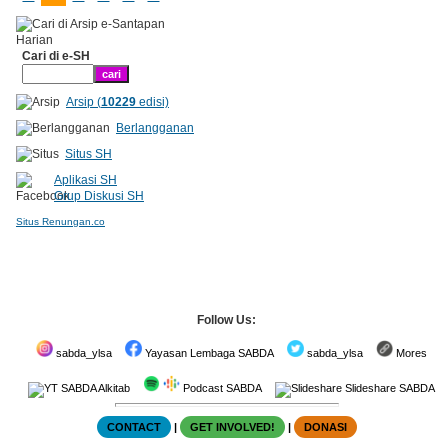
Cari di e-SH
Arsip (
10229
edisi)
Berlangganan
Situs SH
Aplikasi SH
Grup Diskusi SH
Situs Renungan.co
Follow Us:
sabda_ylsa
Yayasan Lembaga SABDA
sabda_ylsa
Mores
SABDA Alkitab
Podcast SABDA
Slideshare SABDA
CONTACT
|
GET INVOLVED!
|
DONASI