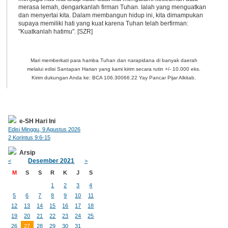
merasa lemah, dengarkanlah firman Tuhan. Ialah yang menguatkan
dan menyertai kita. Dalam membangun hidup ini, kita dimampukan
supaya memiliki hati yang kuat karena Tuhan telah berfirman:
"Kuatkanlah hatimu". [SZR]
Mari memberkati para hamba Tuhan dan narapidana di banyak daerah
melalui edisi Santapan Harian yang kami kirim secara rutin +/- 10.000 eks.
Kirim dukungan Anda ke: BCA 106.30066.22 Yay Pancar Pijar Alkitab.
e-SH Hari Ini
Edisi Minggu, 9 Agustus 2026
2 Korintus 9:6-15
Arsip
Desember 2021
<
>
M
S
S
R
K
J
S
1
2
3
4
5
6
7
8
9
10
11
12
13
14
15
16
17
18
19
20
21
22
23
24
25
26
27
28
29
30
31