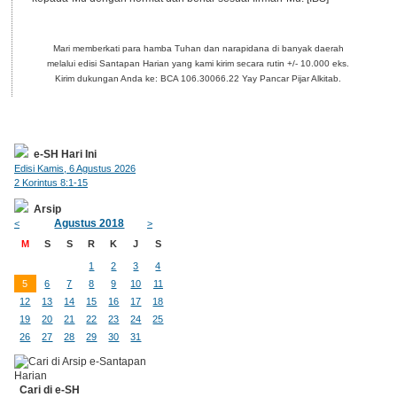
Mari memberkati para hamba Tuhan dan narapidana di banyak daerah
melalui edisi Santapan Harian yang kami kirim secara rutin +/- 10.000 eks.
Kirim dukungan Anda ke: BCA 106.30066.22 Yay Pancar Pijar Alkitab.
e-SH Hari Ini
Edisi Kamis, 6 Agustus 2026
2 Korintus 8:1-15
Arsip
Agustus 2018
<
>
M
S
S
R
K
J
S
1
2
3
4
5
6
7
8
9
10
11
12
13
14
15
16
17
18
19
20
21
22
23
24
25
26
27
28
29
30
31
Cari di e-SH