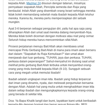
kepada Allah.
Mazmur 24
disusun dengan tatanan, misalnya:
pernyataan siapakah Allah, Pencipta semesta dan Raja yang
berdaulat. Inilah Allah yang disembah orang Israel sehingga mereka
tidak boleh memandang sebelah mata ibadah kepada Allah leluhur
mereka. Karena itu, mereka perlu mempersiapkan diri sebaik
mungkin.
Ayat 3-6 berperan sebagai pengujian diri, yaitu hal apa saja yang
diharapkan Allah dari umat saat mereka datang menyembah-Nya.
Mereka tidak boleh dicemari dengan motivasi atau niat yang cemar.
Seluruh hidup mereka harus mencerminkan sifat Allah.
Prosesi perjalanan menuju Bait Allah akan membawa umat
mencapai Pintu Gerbang Bait Allah di mana para imam akan berseru
dari dalam: "Siapakah itu Raja Kemuliaan?" dan umat akan
menjawab dari luar gerbang, "TUHAN, jaya dan perkasa. TUHAN,
perkasa dalam peperangan!" Sahut-menyahut ini diulang saat umat
melihat pintu gerbang Bait Allah terbuka untuk menyambut orang-
orang yang rindu berbakti kepada Allah (9-10). Sungguh sebuah
cara yang megah untuk memulai ibadah!
Ibadah adalah ungkapan iman kita. Ibadah yang hidup terpancar
dari iman yang dinamis, nyata, dan melewati pergumulan bersama
dengan Allah. Adalah hal yang mulia untuk menghadirkan iman kita
dalam setiap ibadah dan mengungkapkannya kepada orang-orang
yang berada di sekitar kita.
Doa: Ya Bapa Khalik langit dan bumi, layakkan kami untuk beribadah
kepada-Mu dengan hormat dan benar sesuai firman-Mu. [IBS]