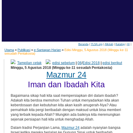
Beranda
|
YLSA.org
|
Alkitab
|
Katalog
|
AI
|
Utama
>
Publikasi
>
e-Santapan Harian
>
Edisi Minggu, 5 Agustus 2018 (Minggu ke-11
sesudah Pentakosta)
Tampilan cetak
edisi sebelum
|
08
/
Edisi 2018
|
edisi berikut
Minggu, 5 Agustus 2018 (Minggu ke-11 sesudah Pentakosta)
Mazmur 24
Iman dan Ibadah Kita
Bagaimana sikap hati kita saat mempersiapkan diri dalam ibadah?
Adakah kita berdoa memohon Tuhan untuk menyadarkan kita akan
keberdosaan dan kebutuhan kita akan kasih anugerah-Nya? Atau
pernahkah kita pergi beribadah dengan maksud untuk bisa memberi
yang terbaik kepada Allah? Mungkin ada baiknya kita merenungkan
sejenak persiapan hati kita untuk menghadap Allah.
Dalam tradisi Perjanjian Lama,
Mazmur 24
adalah nyanyian bangsa
Israel ketika mereka berjalan ke Gunung Sinai untuk beribadah