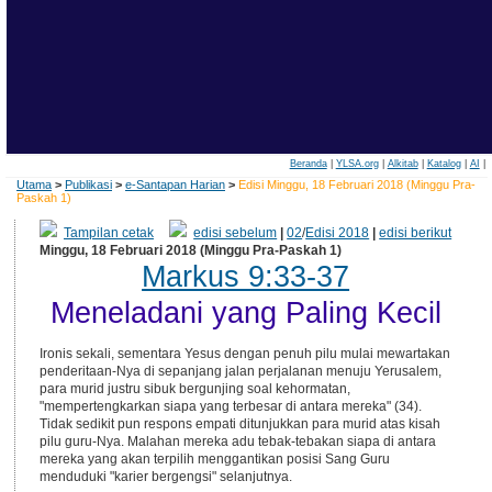
Beranda
|
YLSA.org
|
Alkitab
|
Katalog
|
AI
|
Utama
>
Publikasi
>
e-Santapan Harian
>
Edisi Minggu, 18 Februari 2018 (Minggu Pra-
Paskah 1)
Tampilan cetak
edisi sebelum
|
02
/
Edisi 2018
|
edisi berikut
Minggu, 18 Februari 2018 (Minggu Pra-Paskah 1)
Markus 9:33-37
Meneladani yang Paling Kecil
Ironis sekali, sementara Yesus dengan penuh pilu mulai mewartakan
penderitaan-Nya di sepanjang jalan perjalanan menuju Yerusalem,
para murid justru sibuk bergunjing soal kehormatan,
"mempertengkarkan siapa yang terbesar di antara mereka" (34).
Tidak sedikit pun respons empati ditunjukkan para murid atas kisah
pilu guru-Nya. Malahan mereka adu tebak-tebakan siapa di antara
mereka yang akan terpilih menggantikan posisi Sang Guru
menduduki "karier bergengsi" selanjutnya.