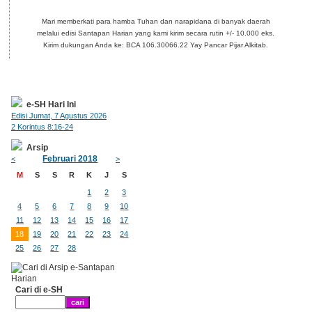
Mari memberkati para hamba Tuhan dan narapidana di banyak daerah
melalui edisi Santapan Harian yang kami kirim secara rutin +/- 10.000 eks.
Kirim dukungan Anda ke: BCA 106.30066.22 Yay Pancar Pijar Alkitab.
e-SH Hari Ini
Edisi Jumat, 7 Agustus 2026
2 Korintus 8:16-24
Arsip
Februari 2018
<
>
M
S
S
R
K
J
S
1
2
3
4
5
6
7
8
9
10
11
12
13
14
15
16
17
18
19
20
21
22
23
24
25
26
27
28
Cari di e-SH