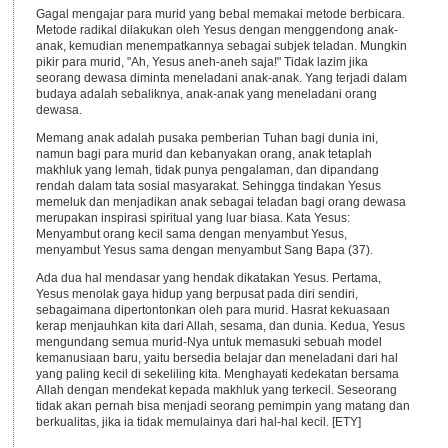
Gagal mengajar para murid yang bebal memakai metode berbicara.
Metode radikal dilakukan oleh Yesus dengan menggendong anak-
anak, kemudian menempatkannya sebagai subjek teladan. Mungkin
pikir para murid, "Ah, Yesus aneh-aneh saja!" Tidak lazim jika
seorang dewasa diminta meneladani anak-anak. Yang terjadi dalam
budaya adalah sebaliknya, anak-anak yang meneladani orang
dewasa.
Memang anak adalah pusaka pemberian Tuhan bagi dunia ini,
namun bagi para murid dan kebanyakan orang, anak tetaplah
makhluk yang lemah, tidak punya pengalaman, dan dipandang
rendah dalam tata sosial masyarakat. Sehingga tindakan Yesus
memeluk dan menjadikan anak sebagai teladan bagi orang dewasa
merupakan inspirasi spiritual yang luar biasa. Kata Yesus:
Menyambut orang kecil sama dengan menyambut Yesus,
menyambut Yesus sama dengan menyambut Sang Bapa (37).
Ada dua hal mendasar yang hendak dikatakan Yesus. Pertama,
Yesus menolak gaya hidup yang berpusat pada diri sendiri,
sebagaimana dipertontonkan oleh para murid. Hasrat kekuasaan
kerap menjauhkan kita dari Allah, sesama, dan dunia. Kedua, Yesus
mengundang semua murid-Nya untuk memasuki sebuah model
kemanusiaan baru, yaitu bersedia belajar dan meneladani dari hal
yang paling kecil di sekeliling kita. Menghayati kedekatan bersama
Allah dengan mendekat kepada makhluk yang terkecil. Seseorang
tidak akan pernah bisa menjadi seorang pemimpin yang matang dan
berkualitas, jika ia tidak memulainya dari hal-hal kecil. [ETY]