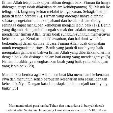
firman Allah tetapi tidak diperhatikan dengan baik. Firman itu hanya
didengar, tetapi tidak dilakukan dalam kehidupannya(15). Masuk ke
telinga kiri, langsung keluar melalui telinga kanan. Sebagian benih
jatuh di tanah berbatu (5). Firman yang didengar hanya diterima
sebatas pengetahuan, tidak dipahami dan berakar dalam dirinya
sehingga dapat mengubah kehidupan menjadi lebih baik (17). Benih
yang digambarkan jatuh di tengah semak duri adalah orang yang
mendengar firman Allah, tetapi tidak sungguh-sungguh memercayai
kebenarannya. Ketakutan, kekhawatiran, dan hal duniawi lebih
berkembang dalam dirinya. Kuasa Firman Allah tidak digunakan
untuk menguatkan dirinya. Benih yang jatuh di tanah yang baik
merupakan gambaran bahwa firman Allah yang diberitakan diterima
dengan baik lalu disimpan dalam hati orang yang mendengarnya (8).
Firman itu akhirnya menghasilkan buah yang baik yaitu kehidupan
yang lebih baik (20).
Marilah kita berdoa agar Allah membuat kita memahami kebenaran-
Nya dan menuntun setiap perbuatan keseharian kita sesuai dengan
kehendak-Nya. Dengan kata lain, siapkah kita menjadi tanah yang
baik? [JS]
Mari memberkati para hamba Tuhan dan narapidana di banyak daerah
melalui edisi Santapan Harian yang kami kirim secara rutin +/- 10.000 eks.