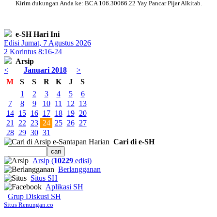
Kirim dukungan Anda ke: BCA 106.30066.22 Yay Pancar Pijar Alkitab.
e-SH Hari Ini
Edisi Jumat, 7 Agustus 2026
2 Korintus 8:16-24
Arsip
<
Januari 2018
>
M
S
S
R
K
J
S
1
2
3
4
5
6
7
8
9
10
11
12
13
14
15
16
17
18
19
20
21
22
23
24
25
26
27
28
29
30
31
Cari di e-SH
Arsip (
10229
edisi)
Berlangganan
Situs SH
Aplikasi SH
Grup Diskusi SH
Situs Renungan.co