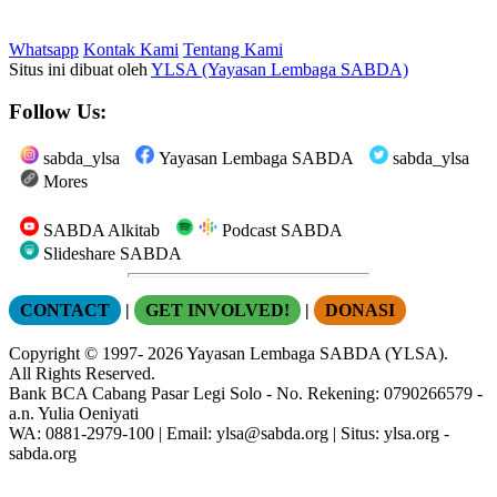
Whatsapp
Kontak Kami
Tentang Kami
Situs ini dibuat oleh
YLSA (Yayasan Lembaga SABDA)
Follow Us:
sabda_ylsa
Yayasan Lembaga SABDA
sabda_ylsa
Mores
SABDA Alkitab
Podcast SABDA
Slideshare SABDA
CONTACT
|
GET INVOLVED!
|
DONASI
Copyright
© 1997-
2026
Yayasan Lembaga SABDA (YLSA).
All Rights Reserved.
Bank BCA Cabang Pasar Legi Solo - No. Rekening: 0790266579 -
a.n. Yulia Oeniyati
WA:
0881-2979-100
| Email:
ylsa@sabda.org
| Situs:
ylsa.org
-
sabda.org