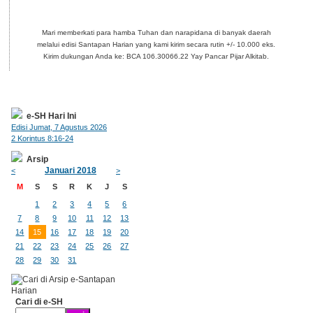
Mari memberkati para hamba Tuhan dan narapidana di banyak daerah
melalui edisi Santapan Harian yang kami kirim secara rutin +/- 10.000 eks.
Kirim dukungan Anda ke: BCA 106.30066.22 Yay Pancar Pijar Alkitab.
e-SH Hari Ini
Edisi Jumat, 7 Agustus 2026
2 Korintus 8:16-24
Arsip
Januari 2018
<
>
M
S
S
R
K
J
S
1
2
3
4
5
6
7
8
9
10
11
12
13
14
15
16
17
18
19
20
21
22
23
24
25
26
27
28
29
30
31
Cari di e-SH