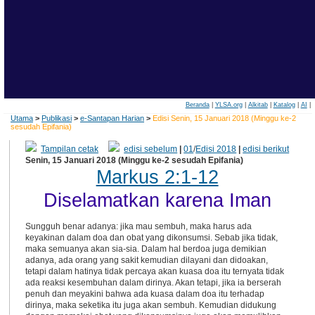
Beranda
|
YLSA.org
|
Alkitab
|
Katalog
|
AI
|
Utama
>
Publikasi
>
e-Santapan Harian
>
Edisi Senin, 15 Januari 2018 (Minggu ke-2
sesudah Epifania)
Tampilan cetak
edisi sebelum
|
01
/
Edisi 2018
|
edisi berikut
Senin, 15 Januari 2018 (Minggu ke-2 sesudah Epifania)
Markus 2:1-12
Diselamatkan karena Iman
Sungguh benar adanya: jika mau sembuh, maka harus ada
keyakinan dalam doa dan obat yang dikonsumsi. Sebab jika tidak,
maka semuanya akan sia-sia. Dalam hal berdoa juga demikian
adanya, ada orang yang sakit kemudian dilayani dan didoakan,
tetapi dalam hatinya tidak percaya akan kuasa doa itu ternyata tidak
ada reaksi kesembuhan dalam dirinya. Akan tetapi, jika ia berserah
penuh dan meyakini bahwa ada kuasa dalam doa itu terhadap
dirinya, maka seketika itu juga akan sembuh. Kemudian didukung