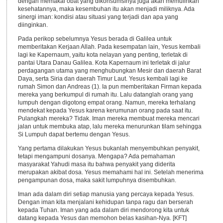
dengan memakai obat yang dikonsumsinya juga akan memulihkan
kesehatannya, maka kesembuhan itu akan menjadi miliknya. Ada
sinergi iman: kondisi atau situasi yang terjadi dan apa yang
diinginkan.
Pada perikop sebelumnya Yesus berada di Galilea untuk
memberitakan Kerjaan Allah. Pada kesempatan lain, Yesus kembali
lagi ke Kapernaum, yaitu kota nelayan yang penting, terletak di
pantai Utara Danau Galilea. Kota Kapernaum ini terletak di jalur
perdagangan utama yang menghubungkan Mesir dan daerah Barat
Daya, serta Siria dan daerah Timur Laut. Yesus kembali lagi ke
rumah Simon dan Andreas (1). Ia pun memberitakan Firman kepada
mereka yang berkumpul di rumah itu. Lalu datanglah orang yang
lumpuh dengan digotong empat orang. Namun, mereka terhalang
mendekat kepada Yesus karena kerumunan orang pada saat itu.
Pulangkah mereka? Tidak. Iman mereka membuat mereka mencari
jalan untuk membuka atap, lalu mereka menurunkan tilam sehingga
Si Lumpuh dapat bertemu dengan Yesus.
Yang pertama dilakukan Yesus bukanlah menyembuhkan penyakit,
tetapi mengampuni dosanya. Mengapa? Ada pemahaman
masyarakat Yahudi masa itu bahwa penyakit yang diderita
merupakan akibat dosa. Yesus memahami hal ini. Setelah menerima
pengampunan dosa, maka sakit lumpuhnya disembuhkan.
Iman ada dalam diri setiap manusia yang percaya kepada Yesus.
Dengan iman kita menjalani kehidupan tanpa ragu dan berserah
kepada Tuhan. Iman yang ada dalam diri mendorong kita untuk
datang kepada Yesus dan memohon belas kasihan-Nya. [KFT]