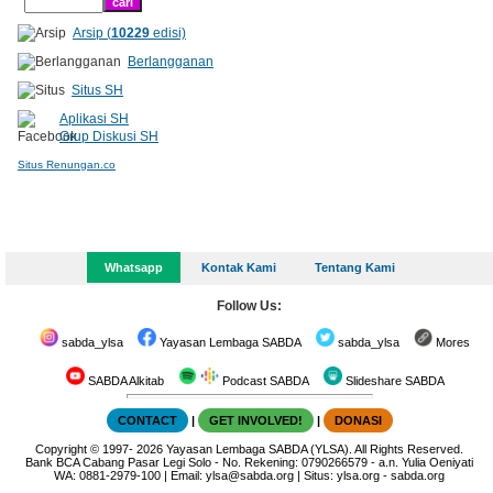
Arsip (
10229
edisi)
Berlangganan
Situs SH
Aplikasi SH
Grup Diskusi SH
Situs Renungan.co
Whatsapp
Kontak Kami
Tentang Kami
Follow Us:
sabda_ylsa
Yayasan Lembaga SABDA
sabda_ylsa
Mores
SABDA Alkitab
Podcast SABDA
Slideshare SABDA
CONTACT
|
GET INVOLVED!
|
DONASI
Copyright
© 1997-
2026
Yayasan Lembaga SABDA (YLSA).
All Rights Reserved.
Bank BCA Cabang Pasar Legi Solo - No. Rekening: 0790266579 - a.n. Yulia Oeniyati
WA:
0881-2979-100
| Email:
ylsa@sabda.org
| Situs:
ylsa.org
-
sabda.org