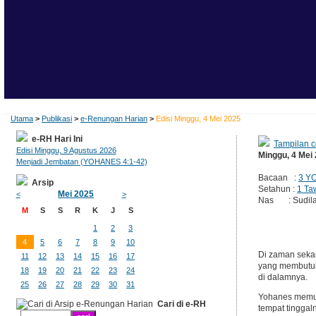
Utama
>
Publikasi
>
e-Renungan Harian
>
Edisi Minggu, 4 Mei 2025
e-RH Hari Ini
Tampilan c
Edisi Minggu, 9 Agustus 2026
Minggu, 4 Mei
Menjadi Jembatan (YOHANES 4:1-42)
Bacaan :
3 Y
Arsip
Setahun :
1 Ta
Mei 2025
<
>
Nas : Sudilah
M
S
S
R
K
J
S
1
2
3
4
5
6
7
8
9
10
Di zaman seka
11
12
13
14
15
16
17
yang membutuhk
18
19
20
21
22
23
24
di dalamnya.
25
26
27
28
29
30
31
Yohanes memuji
Cari di e-RH
tempat tinggal