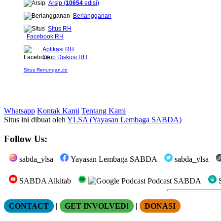
Arsip (
10654
edisi)
Berlangganan
Situs RH
Facebook RH
Aplikasi RH
Grup Diskusi RH
Situs Renungan.co
Whatsapp
Kontak Kami
Tentang Kami
Situs ini dibuat oleh
YLSA (Yayasan Lembaga SABDA)
Follow Us:
sabda_ylsa
Yayasan Lembaga SABDA
sabda_ylsa
SABDA Alkitab
Podcast SABDA
S
CONTACT
|
GET INVOLVED!
|
DONASI