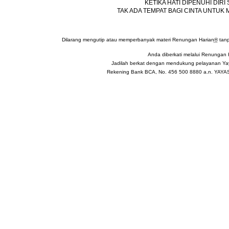
KETIKA HATI DIPENUHI DIRI 
TAK ADA TEMPAT BAGI CINTA UNTUK 
Dilarang mengutip atau memperbanyak materi Renungan Harian
®
tanp
Anda diberkati melalui Renungan 
Jadilah berkat dengan mendukung pelayanan Yay
Rekening Bank BCA, No. 456 500 8880 a.n. YA