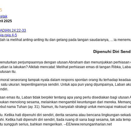
25
cetak
ril 2025
ADIAN 24:22-33
ja-raja 4-5
ia melihat anting-anting itu dan gelang pada tangan saudaranya, ... ia menemui o
Dipenuhi Diri Sendi
 menuturkan perjumpaannya dengan utusan Abraham dan menunjukkan perhiasan 
dian ia lakukan? Alkitab mencatat: Melihat perhiasan emas di tangan Ribka, Laba
tusan itu.
oral seseorang tampak nyata dalam respons spontan orang itu terhadap keada
satu ukuran: kepentingannya sendiri. Untuk apa pun yang dijumpainya, Laban ak
ndiri.
san emas itu, Laban tidak berpikir tentang apa yang perlu disediakan bagi utusan 
 bukan menolong sesama, melainkan mengambil keuntungan dari mereka. Memang
ut nama Tuhan (ay. 31). Namun, itu hanyalah strategi untuk mencapai maksud 
alu. Ketika hati dipenuhi diri sendiri, derita sesama atau bencana lingkungan-s
uhi. Ketika hati dipenuhi diri sendiri, tiada ruang di sana bagi sesama, tak ada tem
 Itu sungguh serius, bahkan mengerikan. --EE/www.renunganharian.net