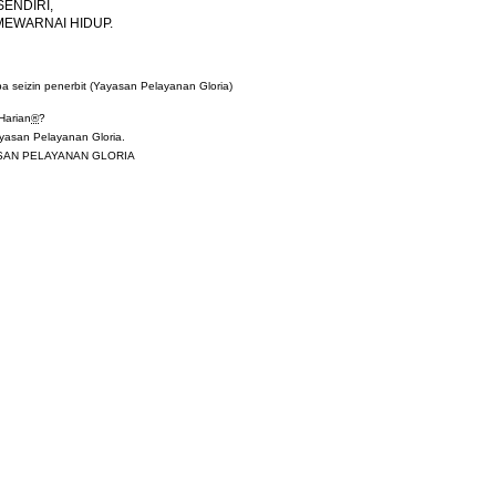
SENDIRI,
MEWARNAI HIDUP.
a seizin penerbit (Yayasan Pelayanan Gloria)
Harian
®
?
asan Pelayanan Gloria.
YASAN PELAYANAN GLORIA