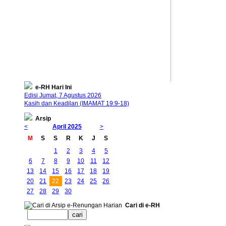
e-RH Hari Ini
Edisi Jumat, 7 Agustus 2026
Kasih dan Keadilan (IMAMAT 19:9-18)
Arsip
<
April 2025
>
M
S
S
R
K
J
S
1
2
3
4
5
6
7
8
9
10
11
12
13
14
15
16
17
18
19
20
21
22
23
24
25
26
27
28
29
30
Cari di e-RH