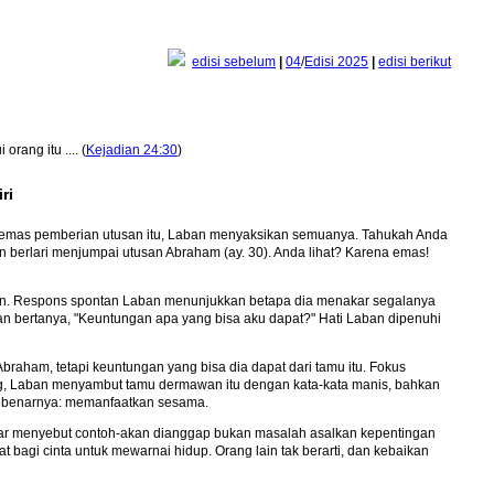
edisi sebelum
|
04
/
Edisi 2025
|
edisi berikut
rang itu .... (
Kejadian 24:30
)
ri
emas pemberian utusan itu, Laban menyaksikan semuanya. Tahukah Anda
n berlari menjumpai utusan Abraham (ay. 30). Anda lihat? Karena emas!
an. Respons spontan Laban menunjukkan betapa dia menakar segalanya
an bertanya, "Keuntungan apa yang bisa aku dapat?" Hati Laban dipenuhi
Abraham, tetapi keuntungan yang bisa dia dapat dari tamu itu. Fokus
, Laban menyambut tamu dermawan itu dengan kata-kata manis, bahkan
sebenarnya: memanfaatkan sesama.
ekadar menyebut contoh-akan dianggap bukan masalah asalkan kepentingan
pat bagi cinta untuk mewarnai hidup. Orang lain tak berarti, dan kebaikan