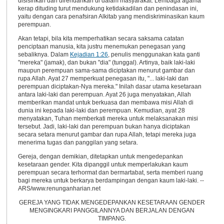
disisihkan dan direndahkan di dalam masyarakat. Lembaga agama
kerap dituding turut mendukung ketidakadilan dan penindasan ini,
yaitu dengan cara penafsiran Alkitab yang mendiskriminasikan kaum
perempuan.
Akan tetapi, bila kita memperhatikan secara saksama catatan
penciptaan manusia, kita justru menemukan penegasan yang
sebaliknya. Dalam
Kejadian 1:26
, penulis menggunakan kata ganti
"mereka" (jamak), dan bukan "dia" (tunggal). Artinya, baik laki-laki
maupun perempuan sama-sama diciptakan menurut gambar dan
rupa Allah. Ayat 27 memperkuat penegasan itu, "... laki-laki dan
perempuan diciptakan-Nya mereka." Inilah dasar utama kesetaraan
antara laki-laki dan perempuan. Ayat 26 juga menyatakan, Allah
memberikan mandat untuk berkuasa dan membawa misi Allah di
dunia ini kepada laki-laki dan perempuan. Kemudian, ayat 28
menyatakan, Tuhan memberkati mereka untuk melaksanakan misi
tersebut. Jadi, laki-laki dan perempuan bukan hanya diciptakan
secara setara menurut gambar dan rupa Allah, tetapi mereka juga
menerima tugas dan panggilan yang setara.
Gereja, dengan demikian, ditetapkan untuk mengedepankan
kesetaraan gender. Kita dipanggil untuk memperlakukan kaum
perempuan secara terhormat dan bermartabat, serta memberi ruang
bagi mereka untuk berkarya berdampingan dengan kaum laki-laki. --
ARS/www.renunganharian.net
GEREJA YANG TIDAK MENGEDEPANKAN KESETARAAN GENDER
MENGINGKARI PANGGILANNYA DAN BERJALAN DENGAN
TIMPANG.