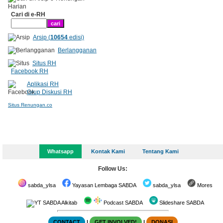
Cari di e-RH
Arsip (
10654
edisi)
Berlangganan
Situs RH
Facebook RH
Aplikasi RH
Grup Diskusi RH
Situs Renungan.co
Whatsapp
Kontak Kami
Tentang Kami
Follow Us:
sabda_ylsa
Yayasan Lembaga SABDA
sabda_ylsa
Mores
SABDA Alkitab
Podcast SABDA
Slideshare SABDA
CONTACT
|
GET INVOLVED!
|
DONASI