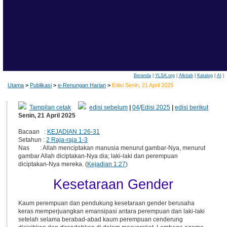
Beranda
|
YLSA.org
|
Alkitab
|
Katalog
|
AI
|
Utama
>
Publikasi
>
e-Renungan Harian
>
Edisi Senin, 21 April 2025
Tampilan cetak
edisi sebelum
|
04
/
Edisi 2025
|
edisi berikut
Senin, 21 April 2025
Bacaan :
KEJADIAN 1:26-31
Setahun :
2 Raja-raja 1-3
Nas : Allah menciptakan manusia menurut gambar-Nya, menurut
gambar Allah diciptakan-Nya dia; laki-laki dan perempuan
diciptakan-Nya mereka. (
Kejadian 1:27
)
Kesetaraan Gender
Kaum perempuan dan pendukung kesetaraan gender berusaha
keras memperjuangkan emansipasi antara perempuan dan laki-laki
setelah selama berabad-abad kaum perempuan cenderung