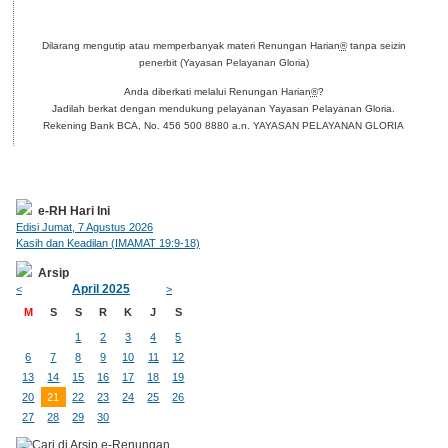
Dilarang mengutip atau memperbanyak materi Renungan Harian
®
tanpa seizin
penerbit (Yayasan Pelayanan Gloria)
Anda diberkati melalui Renungan Harian
®
?
Jadilah berkat dengan mendukung pelayanan Yayasan Pelayanan Gloria.
Rekening Bank BCA, No. 456 500 8880 a.n. YAYASAN PELAYANAN GLORIA
e-RH Hari Ini
Edisi Jumat, 7 Agustus 2026
Kasih dan Keadilan (IMAMAT 19:9-18)
Arsip
April 2025
<
>
M
S
S
R
K
J
S
1
2
3
4
5
6
7
8
9
10
11
12
13
14
15
16
17
18
19
20
21
22
23
24
25
26
27
28
29
30