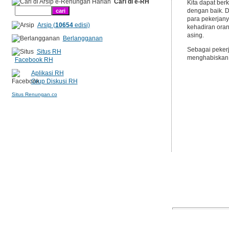
Cari di e-RH
Kita dapat be
dengan baik. D
para pekerjany
Arsip (
10654
edisi)
kehadiran oran
asing.
Berlangganan
Sebagai pekerj
Situs RH
menghabiskan 
Facebook RH
Aplikasi RH
Grup Diskusi RH
Situs Renungan.co