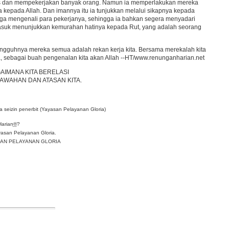
luas dan mempekerjakan banyak orang. Namun ia memperlakukan mereka
a kepada Allah. Dan imannya itu ia tunjukkan melalui sikapnya kepada
juga mengenali para pekerjanya, sehingga ia bahkan segera menyadari
rmasuk menunjukkan kemurahan hatinya kepada Rut, yang adalah seorang
sungguhnya mereka semua adalah rekan kerja kita. Bersama merekalah kita
 sebagai buah pengenalan kita akan Allah --HT/www.renunganharian.net
IMANA KITA BERELASI
AWAHAN DAN ATASAN KITA.
 seizin penerbit (Yayasan Pelayanan Gloria)
Harian
®
?
asan Pelayanan Gloria.
YASAN PELAYANAN GLORIA