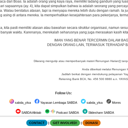
rkaca dari Boas. Ia adalah orang yang kaya raya, memiliki ladang gandum yang 
ari sapaannya (ay. 4), kita dapat simpulkan bahwa ia adalah seorang yang percay
a. Walau berstatus atasan, tapi ia menyapa mereka lebih dulu dengan ramah. Ia 
g asing di antara mereka. Ia memperhatikan kesejahteraan para pekerjanya, te
a, kita pasti memiliki atasan atau bawahan secara struktur organisasi, namun se
banyak waktu. Karenanya, merekalah seharusnya yang juga merasakan kasih kita,
IMAN YANG BENAR TERCERMIN DALAM BAGA
DENGAN ORANG LAIN, TERMASUK TERHADAP B
Dilarang mengutip atau memperbanyak materi Renungan Harian
®
tanpa
Anda diberkati melalui Renungan 
Jadilah berkat dengan mendukung pelayanan Yay
Rekening Bank BCA, No. 456 500 8880 a.n. YA
Follow Us:
sabda_ylsa
Yayasan Lembaga SABDA
sabda_ylsa
Mores
SABDA Alkitab
Podcast SABDA
Slideshare SABDA
CONTACT
|
GET INVOLVED!
|
DONASI