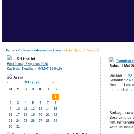
Utama
>
Publikasi
>
e-Renungan Harian
>
Edisi Sabtu, 1 Mei 2021
e-RH Hari Ini
Tampilan c
Edisi Jumat, 7 Agustus 2026
Sabtu, 1 Mei 
Kasih dan Keadilan (IMAMAT 19:9-18)
Bacaan :
RUT 
Arsip
Setahun :
2 Ra
Mei 2021
<
>
Nas : Lalu da
M
S
S
R
K
J
S
memberkati tua
1
2
3
4
5
6
7
8
9
10
11
12
13
14
15
Berbagai surve
16
17
18
19
20
21
22
Boss yang pert
23
24
25
26
27
28
29
film. Ini menu
30
31
kerja, ini adal