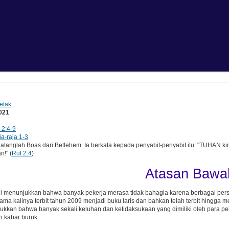
etak
2021
2:4-9
ja-raja 1-3
tanglah Boas dari Betlehem. Ia berkata kepada penyabit-penyabit itu: "TUHAN 
n!" (
Rut 2:4
)
Atasan Bawa
i menunjukkan bahwa banyak pekerja merasa tidak bahagia karena berbagai pers
ama kalinya terbit tahun 2009 menjadi buku laris dan bahkan telah terbit hingga me
njukkan bahwa banyak sekali keluhan dan ketidaksukaan yang dimiliki oleh para pe
ah kabar buruk.