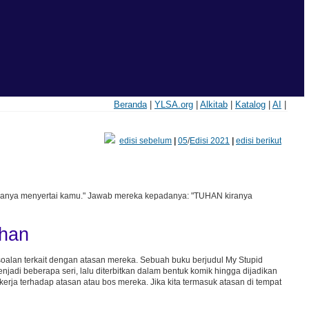
Beranda
|
YLSA.org
|
Alkitab
|
Katalog
|
AI
|
edisi sebelum
|
05
/
Edisi 2021
|
edisi berikut
kiranya menyertai kamu." Jawab mereka kepadanya: "TUHAN kiranya
han
oalan terkait dengan atasan mereka. Sebuah buku berjudul My Stupid
njadi beberapa seri, lalu diterbitkan dalam bentuk komik hingga dijadikan
kerja terhadap atasan atau bos mereka. Jika kita termasuk atasan di tempat