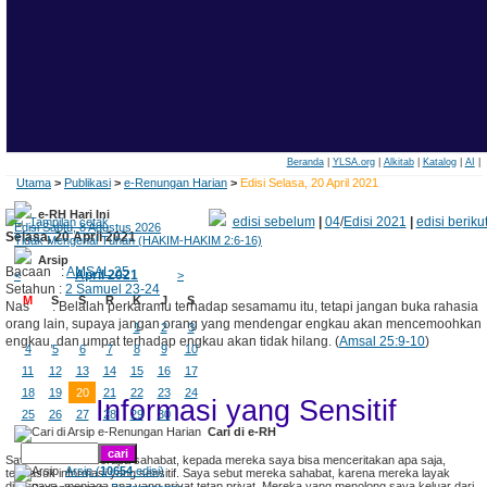
Beranda
|
YLSA.org
|
Alkitab
|
Katalog
|
AI
|
Utama
>
Publikasi
>
e-Renungan Harian
>
Edisi Selasa, 20 April 2021
e-RH Hari Ini
edisi sebelum
|
04
/
Edisi 2021
|
edisi beriku
Tampilan cetak
Edisi Sabtu, 8 Agustus 2026
Selasa, 20 April 2021
Tidak Mengenal Tuhan (HAKIM-HAKIM 2:6-16)
Arsip
Bacaan :
AMSAL 25
April 2021
<
>
Setahun :
2 Samuel 23-24
M
S
S
R
K
J
S
Nas : Belalah perkaramu terhadap sesamamu itu, tetapi jangan buka rahasia
orang lain, supaya jangan orang yang mendengar engkau akan mencemoohkan
1
2
3
engkau, dan umpat terhadap engkau akan tidak hilang. (
Amsal 25:9-10
)
4
5
6
7
8
9
10
11
12
13
14
15
16
17
18
19
20
21
22
23
24
Informasi yang Sensitif
25
26
27
28
29
30
Cari di e-RH
Saya memiliki beberapa sahabat, kepada mereka saya bisa menceritakan apa saja,
Arsip (
10654
edisi)
termasuk informasi yang sensitif. Saya sebut mereka sahabat, karena mereka layak
dipercaya, menjaga apa yang privat tetap privat. Mereka yang menolong saya keluar dari