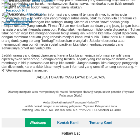
Berlangganan
kebiasaan-kebiasaan buruk, membantu pernikahan saya, mendoakan dan tidak pernah
Situs RH
menghina tindakan bodoh yang pernah saya lakukan.
Facebook RH
Aplikasi RH
Saat seseorang menceritakan informasi yang sensitif tentang dirinya, itu artinya dia
memercayai kita. Dia yakin apa yang menjadi rahasianya, tidak mungkin kita ceritakan ke
Grup Diskusi RH
publik. Salah satu tantangan kita sebagai orang Kristen di zaman "now" adalah gosip
Situs Renungan.co
menjadi sesuatu yang lumrah. Firman Tuhan memberikan panduan yang jelas, jangan buka
rahasia orang lain kepada siapa pun. Kalau tidak membangun, tidak perlu diucapkan. Tuhan
tidak pernah ingin kita menghancurkan hidup orang lain, karena kita tidak dapat dipercaya,
dengan membuat sesuatu yang rahasia menjadi konsumsi publik. Tidak perlu ikut-ikutan
orang dunia yang senang "berbagi" keburukan orang lain. Sebelum bercerita atau
mengunggah apa pun di media sosial, pastikan kita tidak membuat sesuatu yang
seharusnya privat menjadi publik.
Jadilah orang yang dapat dipercaya, karena kita bisa menjaga informasi sensitif yang
dipercayakan seseorang. Sebagai orang Kristen, segala yang kita ucapkan hendaknya
membangun hidup sesama dan hidup kita sendiri. Jangan sampai kita dianggap penggosip
dan dicemooh, karena tidak bisa menyimpan informasi yang sensitif tentang seseorang. --
RTG/www.renunganharian.net
JADILAH ORANG YANG LAYAK DIPERCAYA.
Dilarang mengutip atau memperbanyak materi Renungan Harian
®
tanpa seizin penerbit (Yayasan
Pelayanan Gloria)
Anda diberkati melalui Renungan Harian
®
?
Jadilah berkat dengan mendukung pelayanan Yayasan Pelayanan Gloria.
Rekening Bank BCA, No. 456 500 8880 a.n. YAYASAN PELAYANAN GLORIA
Whatsapp
Kontak Kami
Tentang Kami
Follow Us: