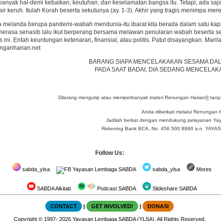
banyak hal-demi kebaikan, keutuhan, dan keselamatan bangsa itu. Tetapi, ada
ir keruh. Itulah Korah beserta sekutunya (ay. 1-3). Akhir yang tragis menimpa mer
a melanda berupa pandemi-wabah mendunia-itu ibarat kita berada dalam satu kap
h merasa senasib lalu ikut berperang bersama melawan penularan wabah beserta 
tis ini. Entah keuntungan ketenaran, finansial, atau politis. Patut disayangkan. Marila
ganharian.net
BARANG SIAPA MENCELAKAKAN SESAMA DA
PADA SAAT BADAI, DIA SEDANG MENCELAKA
Dilarang mengutip atau memperbanyak materi Renungan Harian
®
tanpa
Anda diberkati melalui Renungan 
Jadilah berkat dengan mendukung pelayanan Yay
Rekening Bank BCA, No. 456 500 8880 a.n. YA
Follow Us:
sabda_ylsa
Yayasan Lembaga SABDA
sabda_ylsa
Mores
SABDA Alkitab
Podcast SABDA
Slideshare SABDA
CONTACT
|
GET INVOLVED!
|
DONASI
Copyright
© 1997-
2026
Yayasan Lembaga SABDA (YLSA).
All Rights Reserved.