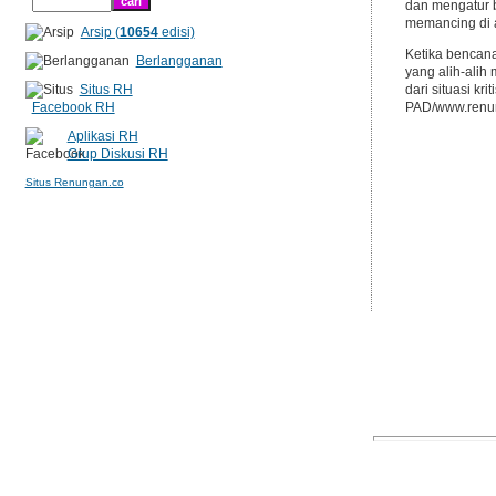
dan mengatur 
memancing di a
Arsip (
10654
edisi)
Ketika bencan
Berlangganan
yang alih-ali
Situs RH
dari situasi kri
Facebook RH
PAD/www.renun
Aplikasi RH
Grup Diskusi RH
Situs Renungan.co