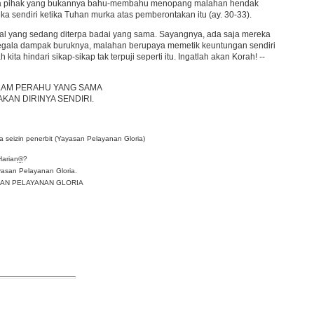
 saja pihak yang bukannya bahu-membahu menopang malahan hendak
eka sendiri ketika Tuhan murka atas pemberontakan itu (ay. 30-33).
al yang sedang diterpa badai yang sama. Sayangnya, ada saja mereka
segala dampak buruknya, malahan berupaya memetik keuntungan sendiri
h kita hindari sikap-sikap tak terpuji seperti itu. Ingatlah akan Korah! --
LAM PERAHU YANG SAMA
KAN DIRINYA SENDIRI.
 seizin penerbit (Yayasan Pelayanan Gloria)
Harian
®
?
asan Pelayanan Gloria.
YASAN PELAYANAN GLORIA