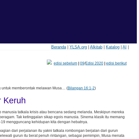
Beranda
|
YLSA.org
|
Alkitab
|
Katalog
|
AI
|
edisi sebelum
|
09
/
Edisi 2020
|
edisi berikut
g untuk memberontak melawan Musa.... (
Bilangan 16:1-2
)
r Keruh
kap manusia tatkala krisis atau bencana sedang melanda. Meskipun mereka
 beragam. Tak ketinggalan sikap egois manusia. Sinema klasik itu memang
d-19 mengguncang kehidupan kita dengan hebatnya.
gian dari perjalanan itu yakni tatkala rombongan berjalan dari gurun
melewati gurun itu berat penuh rintangan, sebagai pemimpin, Musa menata