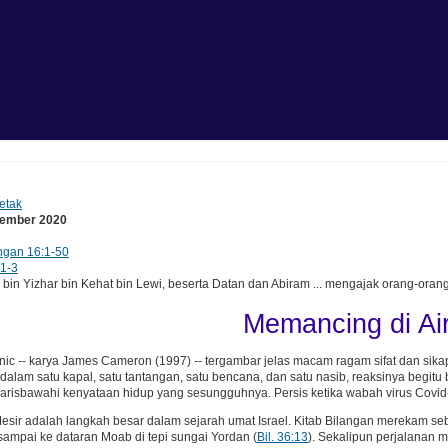
etak
tember 2020
ngan 16:1-50
 1-3
n Yizhar bin Kehat bin Lewi, beserta Datan dan Abiram ... mengajak orang-oran
Memancing di Ai
anic -- karya James Cameron (1997) -- tergambar jelas macam ragam sifat dan si
alam satu kapal, satu tantangan, satu bencana, dan satu nasib, reaksinya begitu
risbawahi kenyataan hidup yang sesungguhnya. Persis ketika wabah virus Covi
esir adalah langkah besar dalam sejarah umat Israel. Kitab Bilangan merekam seba
 sampai ke dataran Moab di tepi sungai Yordan (
Bil. 36:13
). Sekalipun perjalanan 