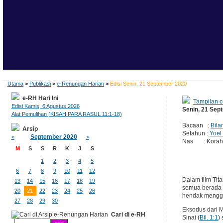
Utama
>
Publikasi
>
e-Renungan Harian
>
Edisi Senin, 21 September 2020
e-RH Hari Ini
Tampilan c
Edisi Kamis, 6 Agustus 2026
Senin, 21 Sep
Alat Pemulihan (KISAH PARA RASUL 11:1-18)
Bacaan :
Bila
Arsip
Setahun :
Yoel
September 2020
<
>
Nas : Korah bi
M
S
S
R
K
J
S
1
2
3
4
5
6
7
8
9
10
11
12
Dalam film Tit
13
14
15
16
17
18
19
semua berada d
20
21
22
23
24
25
26
hendak mengga
27
28
29
30
Eksodus dari M
Cari di e-RH
Sinai (
Bil. 1:1
)