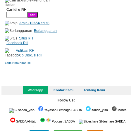
Cari di e-RH
Arsip (
10654
edisi)
Berlangganan
Situs RH
Facebook RH
Aplikasi RH
Grup Diskusi RH
Situs Renungan.co
Whatsapp
Kontak Kami
Tentang Kami
Follow Us:
sabda_ylsa
Yayasan Lembaga SABDA
sabda_ylsa
Mores
SABDA Alkitab
Podcast SABDA
Slideshare SABDA