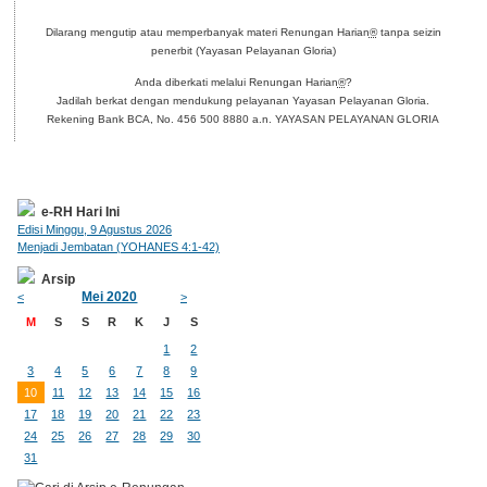
Dilarang mengutip atau memperbanyak materi Renungan Harian
®
tanpa seizin
penerbit (Yayasan Pelayanan Gloria)
Anda diberkati melalui Renungan Harian
®
?
Jadilah berkat dengan mendukung pelayanan Yayasan Pelayanan Gloria.
Rekening Bank BCA, No. 456 500 8880 a.n. YAYASAN PELAYANAN GLORIA
e-RH Hari Ini
Edisi Minggu, 9 Agustus 2026
Menjadi Jembatan (YOHANES 4:1-42)
Arsip
Mei 2020
<
>
M
S
S
R
K
J
S
1
2
3
4
5
6
7
8
9
10
11
12
13
14
15
16
17
18
19
20
21
22
23
24
25
26
27
28
29
30
31