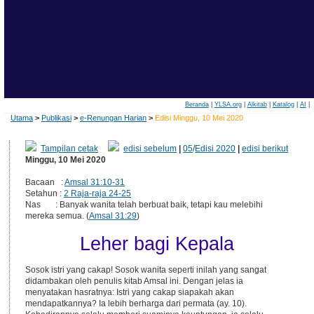
Beranda
|
YLSA.org
|
Alkitab
|
Katalog
|
AI
|
Utama
>
Publikasi
>
e-Renungan Harian
>
Edisi Minggu, 10 Mei 2020
Tampilan cetak
edisi sebelum
|
05
/
Edisi 2020
|
edisi berikut
Minggu, 10 Mei 2020
Bacaan :
Amsal 31:10-31
Setahun :
2 Raja-raja 24-25
Nas : Banyak wanita telah berbuat baik, tetapi kau melebihi
mereka semua. (
Amsal 31:29
)
Leher bagi Kepala
Sosok istri yang cakap! Sosok wanita seperti inilah yang sangat
didambakan oleh penulis kitab Amsal ini. Dengan jelas ia
menyatakan hasratnya: Istri yang cakap siapakah akan
mendapatkannya? Ia lebih berharga dari permata (ay. 10).