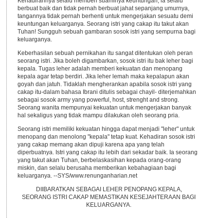
Kehadirannya selalu memberi suaminya keuntungan, ia selalu
berbuat baik dan tidak pernah berbuat jahat sepanjang umurnya,
tangannya tidak pernah berhenti untuk mengerjakan sesuatu demi
keuntungan keluarganya. Seorang istri yang cakap itu takut akan
Tuhan! Sungguh sebuah gambaran sosok istri yang sempurna bagi
keluarganya.
Keberhasilan sebuah pernikahan itu sangat ditentukan oleh peran
seorang istri. Jika boleh digambarkan, sosok istri itu bak leher bagi
kepala. Tugas leher adalah memberi kekuatan dan menopang
kepala agar tetap berdiri. Jika leher lemah maka kepalapun akan
goyah dan jatuh. Tidaklah mengherankan apabila sosok istri yang
cakap itu-dalam bahasa Ibrani ditulis sebagai chayil- diterjemahkan
sebagai sosok army yang powerful, host, strenght and strong.
Seorang wanita mempunyai kekuatan untuk mengerjakan banyak
hal sekaligus yang tidak mampu dilakukan oleh seorang pria.
Seorang istri memiliki kekuatan hingga dapat menjadi "leher" untuk
menopang dan menolong "kepala" tetap kuat. Kehadiran sosok istri
yang cakap memang akan dipuji karena apa yang telah
diperbuatnya. Istri yang cakap itu lebih dari sekadar baik. Ia seorang
yang takut akan Tuhan, berbelaskasihan kepada orang-orang
miskin, dan selalu berusaha memberikan kebahagiaan bagi
keluarganya. --SYS/www.renunganharian.net
DIIBARATKAN SEBAGAI LEHER PENOPANG KEPALA,
SEORANG ISTRI CAKAP MEMASTIKAN KESEJAHTERAAN BAGI
KELUARGANYA.