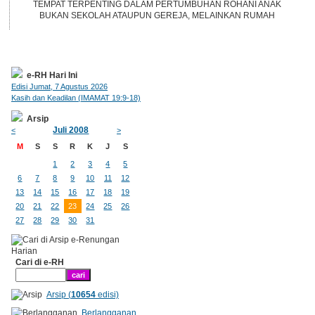
TEMPAT TERPENTING DALAM PERTUMBUHAN ROHANI ANAK
BUKAN SEKOLAH ATAUPUN GEREJA, MELAINKAN RUMAH
e-RH Hari Ini
Edisi Jumat, 7 Agustus 2026
Kasih dan Keadilan (IMAMAT 19:9-18)
Arsip
Juli 2008
<
>
M
S
S
R
K
J
S
1
2
3
4
5
6
7
8
9
10
11
12
13
14
15
16
17
18
19
20
21
22
23
24
25
26
27
28
29
30
31
Cari di e-RH
Arsip (
10654
edisi)
Berlangganan