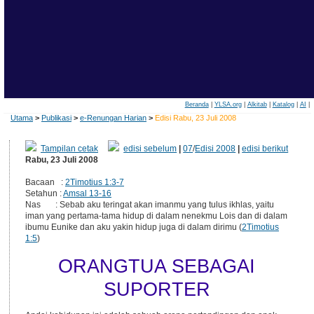
Beranda
|
YLSA.org
|
Alkitab
|
Katalog
|
AI
|
Utama
>
Publikasi
>
e-Renungan Harian
>
Edisi Rabu, 23 Juli 2008
Tampilan cetak
edisi sebelum
|
07
/
Edisi 2008
|
edisi berikut
Rabu, 23 Juli 2008
Bacaan :
2Timotius 1:3-7
Setahun :
Amsal 13-16
Nas : Sebab aku teringat akan imanmu yang tulus ikhlas, yaitu
iman yang pertama-tama hidup di dalam nenekmu Lois dan di dalam
ibumu Eunike dan aku yakin hidup juga di dalam dirimu (
2Timotius
1:5
)
ORANGTUA SEBAGAI
SUPORTER