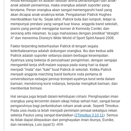
Andai kehidupan ini adalah sebuah arena pertandingan dan anak-
anak adalah pemainnya, maka orangtua adalah suporter yang
terutama. Peran orangtua akan sangat memengaruhi hasil yang
akan dicapai anak-anaknya kelak. Pengalaman Patrick Hughes
membuktikan hal itu. Sejak lahir, Patrick buta dan lumpuh, tetapi ia
mempunyai prestasi yang sangat luar biasa: anggota band sekolah,
pianis yang pernah menggelar konser di Kennedy Center, dan
seorang artis rekaman. Ia juga mahasiswa dengan predikat "straight
A" dan menerima Disney's Wide World of Sport Spirit Award 2006.
Faktor terpenting keberhasilan Patrick di tengah segala
keterbatasannya adalah dukungan orangtua. Ibu dan kedua adik
Patrick adalah suporter setianya dalam berbagai kesempatan.
Ayahnya yang bekerja di perusahaan pengiriman, dengan sengaja
mengambil kerja shift malam supaya pada siang hari ia dapat
menjadi "mata" dan "kaki" buat Patrick di sekolah. Ketika Patrick
menjadi anggota marching band berkursi roda pertama di
universitasnya-sebagai peniup trompet-ayahnya turut serta dalam
barisan; mendorong kursi rodanya, berputar mengikuti barisan, dan
membentuk formasi.
Hal serupa juga terjadi dalam kehidupan rohani. Penghayatan iman
orangtua yang tercermin dalam sikap hidup sehari-hari, sangat besar
pengaruhnya bagi pertumbuhan rohani anak-anak. Seperti Timotius.
Pada usia muda ia telah menjadi pemimpin jemaat sekaligus rekan
sekerja Paulus yang sangat diandalkan (
2Timotius 3:10,11
). Semua
itu tidak dapat dilepaskan dari penghayatan iman ibunya, Eunike,
dan neneknya, Lois (ayat 5) -AYA