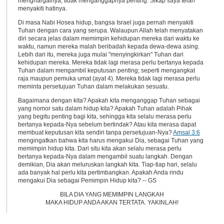
menghargainya, tidak menganggapnya penting. Sikap saya telah
menyakiti hatinya.
Di masa Nabi Hosea hidup, bangsa Israel juga pernah menyakiti
Tuhan dengan cara yang serupa. Walaupun Allah telah menyatakan
diri secara jelas dalam memimpin kehidupan mereka dari waktu ke
waktu, namun mereka malah beribadah kepada dewa-dewa asing.
Lebih dari itu, mereka juga mulai "menyingkirkan" Tuhan dari
kehidupan mereka. Mereka tidak lagi merasa perlu bertanya kepada
Tuhan dalam mengambil keputusan penting; seperti mengangkat
raja maupun pemuka umat (ayat 4). Mereka tidak lagi merasa perlu
meminta persetujuan Tuhan dalam melakukan sesuatu.
Bagaimana dengan kita? Apakah kita menganggap Tuhan sebagai
yang nomor satu dalam hidup kita? Apakah Tuhan adalah Pihak
yang begitu penting bagi kita, sehingga kita selalu merasa perlu
bertanya kepada-Nya sebelum bertindak? Atau kita merasa dapat
membuat keputusan kita sendiri tanpa persetujuan-Nya?
Amsal 3:6
mengingatkan bahwa kita harus mengakui Dia, sebagai Tuhan yang
memimpin hidup kita. Dari situ kita akan selalu merasa perlu
bertanya kepada-Nya dalam mengambil suatu langkah. Dengan
demikian, Dia akan meluruskan langkah kita. Tiap-tiap hari, selalu
ada banyak hal perlu kita pertimbangkan. Apakah Anda rindu
mengakui Dia sebagai Pemimpin Hidup kita? -- GS
BILA DIA YANG MEMIMPIN LANGKAH
MAKA HIDUP ANDA AKAN TERTATA. YAKINLAH!