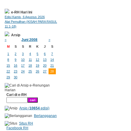
e-RH Hari Ini
Edisi Kamis, 6 Agustus 2026
Alat Pemulihan (KISAH PARA RASUL
11:1-18)
Arsip
Juni 2008
<
>
M
S
S
R
K
J
S
1
2
3
4
5
6
7
8
9
10
11
12
13
14
15
16
17
18
19
20
21
22
23
24
25
26
27
28
29
30
Cari di e-RH
Arsip (
10654
edisi)
Berlangganan
Situs RH
Facebook RH