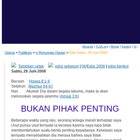
Beranda
|
YLSA.org
|
Alkitab
|
Katalog
|
AI
|
Utama
>
Publikasi
>
e-Renungan Harian
>
Edisi Sabtu, 28 Juni 2008
Tampilan cetak
edisi sebelum
|
06
/
Edisi 2008
|
edisi berikut
Sabtu, 28 Juni 2008
Bacaan :
Hosea 8:1-6
Setahun :
Mazmur 64-67
Nas : Akuilah Dia dalam segala lakumu, maka Ia akan
meluruskan segala jalanmu (
Amsal 3:6
)
BUKAN PIHAK PENTING
Beberapa waktu yang lalu, seorang kolega marah terhadap saya.
Usut punya usut ternyata ia kecewa karena saya lupa tidak
memberitahukan suatu berita penting kepadanya. Kelalaian saya
ternyata menyebabkan dia merasa bahwa saya tidak