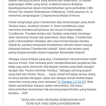
adalah seorang profesor yang tenang dan sederhana. Di medan
peperangan militer yang berat, ia dikenal karena tindakan
kepahlawanannya dalam mempertahankan garis perbukitan Little
Round Top selama Pertempuran Gettysburg. Untuk jasanya ini, ia
menerima penghargaan Congressional Medal of Honor.
Untuk menghargai jasa Chamberlain atas kemenangan yang diraih
Tentara Utara, Jenderal Ulysses S. Grant memilihnya untuk
menerima bendera penyerahan diri musuh di Appomattox
Courthouse. Pasukan tentara dari Selatan yang kalah menduga
akan menerima hinaan dan pelecehan. Akan tetapi, Chamberlain
justru menunjukkan kebaikan dan rasa hormat kepada mereka.
Sebab itu, perwira komandan Konfederasi menulis dalam riwayat
hidupnya bahwa Chamberlain adalah "salah satu tentara yang
paling berjiwa kesatria dalam Angkatan Bersenjata Federal".
Sebagai orang kristiani yang taat, Chamberlain mencerminkan kasih
karunia Kristus. Kita memang perlu mempertahankan keyakinan kita,
tetapi juga perlu bermurah hati kepada mereka yang tidak sepakat
dengan kita. Paulus meminta Timotius, "sebagai seorang prajurit
yang baik dari Kristus Yesus .... harus ramah terhadap semua orang.
Ia harus pandai mengajar, sabar dan dengan lemah lembut dapat
menuntun orang yang suka melawan" (
2 Timotius 2:3,24,25
). Baik
dalam perselisihan maupun dalam rekonsiliasi, kita harus
mencerminkan kemurahan hati seorang prajurit Kristus yang berjiwa
kesatria -- HDF
TIDAK ADA YANG SEAGUNG KEMURAHAN HATI
TIDAK ADA YANG SEMULIA KEBENARAN