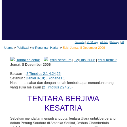
Beranda
|
YLSA.org
|
Alkitab
|
Katalog
|
AI
|
Utama
>
Publikasi
>
e-Renungan Harian
>
Edisi Jumat, 8 Desember 2006
Tampilan cetak
edisi sebelum
|
12
/
Edisi 2006
|
edisi berikut
Jumat, 8 Desember 2006
Bacaan :
2 Timotius 2:1-4,24,25
Setahun :
Daniel 8-10; 3 Yohanes 1
Nas : ... sabar dan dengan lemah lembut dapat menuntun orang
yang suka melawan (
2 Timotius 2:24,25
)
TENTARA BERJIWA
KESATRIA
Sebelum mendaftar menjadi anggota Tentara Utara untuk berperang
dalam Perang Saudara di Amerika Serikat, Joshua Chamberlain