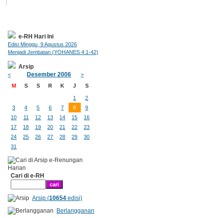
e-RH Hari Ini
Edisi Minggu, 9 Agustus 2026
Menjadi Jembatan (YOHANES 4:1-42)
Arsip
Desember 2006
<
>
M
S
S
R
K
J
S
1
2
3
4
5
6
7
8
9
10
11
12
13
14
15
16
17
18
19
20
21
22
23
24
25
26
27
28
29
30
31
Cari di e-RH
Arsip (
10654
edisi)
Berlangganan