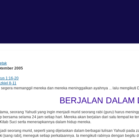
etak
ptember 2005
us 1:16-20
zkiel 8-11
egera memanggil mereka dan mereka meninggalkan ayahnya ... lalu mengikuti D
BERJALAN DALAM 
ama, seorang Yahudi yang ingin menjadi murid seorang rabi (guru) harus mening
p bersama selama 24 jam setiap hari. Mereka akan berjalan dari satu tempat ke tem
Kitab Suci serta menerapkannya dalam hidup mereka.
adi seorang murid, seperti yang dijelaskan dalam berbagai tulisan Yahudi pada 
i [sang rabi], meneguk setiap perkataannya. Ia mengikuti rabinya dengan begitu 