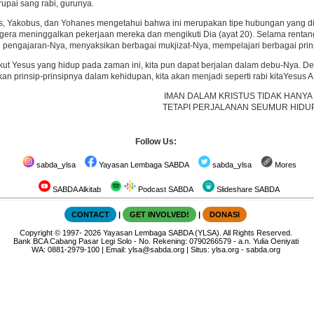
upai sang rabi, gurunya.
s, Yakobus, dan Yohanes mengetahui bahwa ini merupakan tipe hubungan yang di
era meninggalkan pekerjaan mereka dan mengikuti Dia (ayat 20). Selama rentan
pengajaran-Nya, menyaksikan berbagai mukjizat-Nya, mempelajari berbagai prin
kut Yesus yang hidup pada zaman ini, kita pun dapat berjalan dalam debu-Nya.
an prinsip-prinsipnya dalam kehidupan, kita akan menjadi seperti rabi kitaYesus
IMAN DALAM KRISTUS TIDAK HANYA
TETAPI PERJALANAN SEUMUR HIDU
Follow Us:
sabda_ylsa
Yayasan Lembaga SABDA
sabda_ylsa
Mores
SABDA Alkitab
Podcast SABDA
Slideshare SABDA
CONTACT
|
GET INVOLVED!
|
DONASI
Copyright
© 1997-
2026
Yayasan Lembaga SABDA (YLSA).
All Rights Reserved.
Bank BCA Cabang Pasar Legi Solo - No. Rekening: 0790266579 - a.n. Yulia Oeniyati
WA:
0881-2979-100
| Email:
ylsa@sabda.org
| Situs:
ylsa.org
-
sabda.org