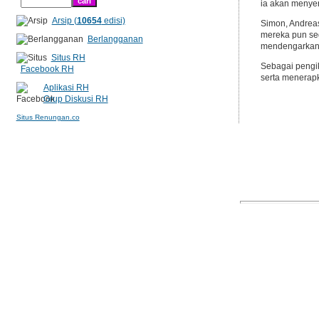
ia akan menyer
Arsip (
10654
edisi)
Simon, Andrea
mereka pun seg
Berlangganan
mendengarkan 
Situs RH
Sebagai pengi
Facebook RH
serta menerapk
Aplikasi RH
Grup Diskusi RH
Situs Renungan.co