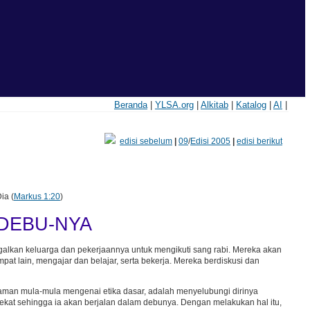
Beranda
|
YLSA.org
|
Alkitab
|
Katalog
|
AI
|
edisi sebelum
|
09
/
Edisi 2005
|
edisi berikut
ia (
Markus 1:20
)
DEBU-NYA
galkan keluarga dan pekerjaannya untuk mengikuti sang rabi. Mereka akan
pat lain, mengajar dan belajar, serta bekerja. Mereka berdiskusi dan
zaman mula-mula mengenai etika dasar, adalah menyelubungi dirinya
dekat sehingga ia akan berjalan dalam debunya. Dengan melakukan hal itu,