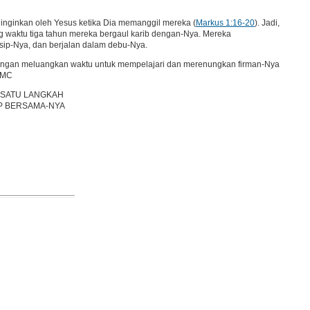
inginkan oleh Yesus ketika Dia memanggil mereka (
Markus 1:16-20
). Jadi,
g waktu tiga tahun mereka bergaul karib dengan-Nya. Mereka
sip-Nya, dan berjalan dalam debu-Nya.
 Dengan meluangkan waktu untuk mempelajari dan merenungkan firman-Nya
 AMC
 SATU LANGKAH
P BERSAMA-NYA