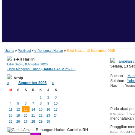
Utama
>
Publikasi
>
e-Renungan Harian
>
Edisi Selasa, 13 September 2005
e-RH Hari Ini
Tampilan c
Edisi Sabtu, 8 Agustus 2026
Selasa, 13 Se
Tidak Mengenal Tuhan (HAKIM-HAKIM 2:6-16)
Bacaan :
Mark
Arsip
Setahun :
Yehe
September 2005
<
>
Nas : Yesus s
M
S
S
R
K
J
S
1
2
3
4
5
6
7
8
9
10
Pada abad pert
11
12
13
14
15
16
17
menjalani hidu
18
19
20
21
22
23
24
menghafalkan 
25
26
27
28
29
30
Panggilan menj
Cari di e-RH
dalam debu kak