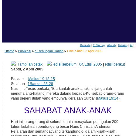
Beranda
|
YLSA.org
|
Alkitab
|
Katalog
|
AI
|
Utama
>
Publikasi
>
e-Renungan Harian
>
Edisi Sabtu, 2 April 2005
Tampilan cetak
edisi sebelum
|
04
/
Edisi 2005
|
edisi berikut
Sabtu, 2 April 2005
Bacaan :
Matius 19:13-15
Setahun :
1Samuel 25-28
Nas : Yesus berkata, "Biarkanlah anak-anak itu, janganlah
menghalang-halangi mereka datang kepada-Ku; sebab orang-orang
yang seperti itulah yang empunya Kerajaan Surga" (
Matius 19:14
)
SAHABAT ANAK-ANAK
Hari ini, orang-orang di seluruh dunia merayakan peringatan 200
tahun kelahiran pendongeng besar Hans Christian Andersen.
Pelajaran dan semangat yang terkandung di dalam kisah-kisah