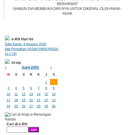
BERHIKMAT
NAMUN DIA MEMBUKA DIRI-NYA UNTUK DIKENAL OLEH ANAK-
ANAK
e-RH Hari Ini
Edisi Kamis, 6 Agustus 2026
Alat Pemulihan (KISAH PARA RASUL
11:1-18)
Arsip
April 2005
<
>
M
S
S
R
K
J
S
1
2
3
4
5
6
7
8
9
10
11
12
13
14
15
16
17
18
19
20
21
22
23
24
25
26
27
28
29
30
Cari di e-RH