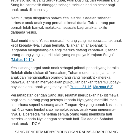
seperti Anak Itik yang Buruk Rupa, Putri Duyung, dan Pakaian Baru
Sang Kaisar masih dianggap sebagai sebuah hadiah besar bagi
anak-anak di mana saja.
Namun, saya diingatkan bahwa Yesus Kristus adalah sahabat
terbesar anak-anak yang pernah dikenal dunia. Tak seorang pun
pernah lebih banyak melakukan sesuatu bagi anak-anak itu
daripada Yesus.
Saat murid-murid Yesus memarahi orang yang membawa anak-anak
kecil kepada-Nya, Tuhan berkata, "Biarkanlah anak-anak itu,
janganlah menghalang-halangi mereka datang kepada-Ku; sebab
orang-orang yang seperti itulah yang empunya Kerajaan Surga"
(
Matius 19:14
).
Yesus menghargai anak-anak sebagai pribadi-pribadi yang bernilai.
Setelah dielu-elukan di Yerusalem, Tuhan menerima pujian anak-
anak dan mengingatkan orang-orang yang mengkritik mereka
bahwa Allah telah menyediakan puji-pujian bahkan "dari mulut bayi-
bayi dan anak-anak yang menyusu" (
Matius 21:16
;
Mazmur 8:3
).
Persahabatan dengan Sang Juruselamat merupakan hak istimewa
bagi semua orang yang percaya kepada-Nya, yang memiliki iman
sederhana seperti seorang anak. Tangan-Nya yang penuh kasih dan
hati-Nya yang lembut siap memeluk setiap anak yang menerima-
Nya. Dia bersedia menerima semua orang yang membuka hati
mereka kepada-Nya dengan sepenuh hati. Dia adalah Sahabat
anak-anak -- DCM
SANG PENCIPTA MENYEMBUNYIKAN RAHASIA DARI ORANG