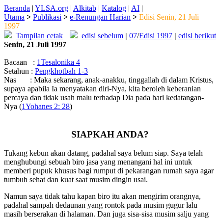
Beranda
|
YLSA.org
|
Alkitab
|
Katalog
|
AI
|
Utama
>
Publikasi
>
e-Renungan Harian
>
Edisi Senin, 21 Juli
1997
Tampilan cetak
edisi sebelum
|
07
/
Edisi 1997
|
edisi berikut
Senin, 21 Juli 1997
Bacaan :
1Tesalonika 4
Setahun :
Pengkhotbah 1-3
Nas : Maka sekarang, anak-anakku, tinggallah di dalam Kristus,
supaya apabila Ia menyatakan diri-Nya, kita beroleh keberanian
percaya dan tidak usah malu terhadap Dia pada hari kedatangan-
Nya (
1Yohanes 2: 28
)
SIAPKAH ANDA?
Tukang kebun akan datang, padahal saya belum siap. Saya telah
menghubungi sebuah biro jasa yang menangani hal ini untuk
memberi pupuk khusus bagi rumput di pekarangan rumah saya agar
tumbuh sehat dan kuat saat musim dingin usai.
Namun saya tidak tahu kapan biro itu akan mengirim orangnya,
padahal sampah dedaunan yang rontok pada musim gugur lalu
masih berserakan di halaman. Dan juga sisa-sisa musim salju yang