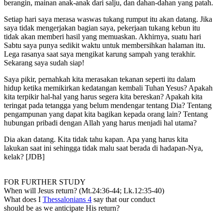
berangin, mainan anak-anak dari salju, dan dahan-dahan yang patah.
Setiap hari saya merasa waswas tukang rumput itu akan datang. Jika
saya tidak mengerjakan bagian saya, pekerjaan tukang kebun itu
tidak akan memberi hasil yang memuaskan. Akhirnya, suatu hari
Sabtu saya punya sedikit waktu untuk membersihkan halaman itu.
Lega rasanya saat saya mengikat karung sampah yang terakhir.
Sekarang saya sudah siap!
Saya pikir, pernahkah kita merasakan tekanan seperti itu dalam
hidup ketika memikirkan kedatangan kembali Tuhan Yesus? Apakah
kita terpikir hal-hal yang harus segera kita bereskan? Apakah kita
teringat pada tetangga yang belum mendengar tentang Dia? Tentang
pengampunan yang dapat kita bagikan kepada orang lain? Tentang
hubungan pribadi dengan Allah yang harus menjadi hal utama?
Dia akan datang. Kita tidak tahu kapan. Apa yang harus kita
lakukan saat ini sehingga tidak malu saat berada di hadapan-Nya,
kelak? [JDB]
FOR FURTHER STUDY
When will Jesus return? (Mt.24:36-44; Lk.12:35-40)
What does I
Thessalonians 4
say that our conduct
should be as we anticipate His return?