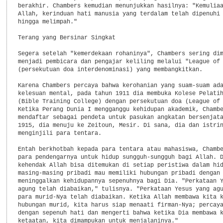
berakhir. Chambers kemudian menunjukkan hasilnya: "Kemuliaa
Allah, kerinduan hati manusia yang terdalam telah dipenuhi 
hingga melimpah."

Terang yang Bersinar Singkat

Segera setelah "kemerdekaan rohaninya", Chambers sering dim
menjadi pembicara dan pengajar keliling melalui "League of 
(persekutuan doa interdenominasi) yang membangkitkan.

Karena Chambers percaya bahwa kerohanian yang suam-suam ada
kelesuan mental, pada tahun 1911 dia membuka Kolese Pelatih
(Bible Training College) dengan persekutuan doa (League of 
Ketika Perang Dunia I mengganggu kehidupan akademik, Chambe
mendaftar sebagai pendeta untuk pasukan angkatan bersenjata
1915, dia menuju ke Zeitoun, Mesir. Di sana, dia dan istrin
menginjili para tentara.

Entah berkhotbah kepada para tentara atau mahasiswa, Chambe
para pendengarnya untuk hidup sungguh-sungguh bagi Allah. D
kehendak Allah bisa ditemukan di setiap peristiwa dalam hid
masing-masing pribadi mau memiliki hubungan pribadi dengan 
meninggalkan kehidupannya sepenuhnya bagi Dia. "Perkataan Y
agung telah diabaikan," tulisnya. "Perkataan Yesus yang agu
para murid-Nya telah diabaikan. Ketika Allah membawa kita k
hubungan murid, kita harus siap menaati firman-Nya; percaya
dengan sepenuh hati dan mengerti bahwa ketika Dia membawa k
ketaatan, kita dimampukan untuk menjalaninya."
