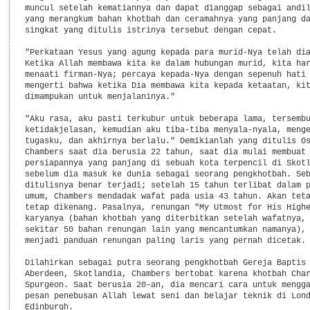
muncul setelah kematiannya dan dapat dianggap sebagai andil
yang merangkum bahan khotbah dan ceramahnya yang panjang da
singkat yang ditulis istrinya tersebut dengan cepat.

"Perkataan Yesus yang agung kepada para murid-Nya telah dia
Ketika Allah membawa kita ke dalam hubungan murid, kita har
menaati firman-Nya; percaya kepada-Nya dengan sepenuh hati 
mengerti bahwa ketika Dia membawa kita kepada ketaatan, kit
dimampukan untuk menjalaninya."

"Aku rasa, aku pasti terkubur untuk beberapa lama, tersembu
ketidakjelasan, kemudian aku tiba-tiba menyala-nyala, menge
tugasku, dan akhirnya berlalu." Demikianlah yang ditulis Os
Chambers saat dia berusia 22 tahun, saat dia mulai membuat

persiapannya yang panjang di sebuah kota terpencil di Skotl
sebelum dia masuk ke dunia sebagai seorang pengkhotbah. Seb
ditulisnya benar terjadi; setelah 15 tahun terlibat dalam p
umum, Chambers mendadak wafat pada usia 43 tahun. Akan teta
tetap dikenang. Pasalnya, renungan "My Utmost for His Highe
karyanya (bahan khotbah yang diterbitkan setelah wafatnya, 
sekitar 50 bahan renungan lain yang mencantumkan namanya), 
menjadi panduan renungan paling laris yang pernah dicetak.

Dilahirkan sebagai putra seorang pengkhotbah Gereja Baptis 
Aberdeen, Skotlandia, Chambers bertobat karena khotbah Char
Spurgeon. Saat berusia 20-an, dia mencari cara untuk mengga
pesan penebusan Allah lewat seni dan belajar teknik di Lond
Edinburgh.
