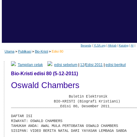
Beranda
|
YLSA.org
|
Alkitab
|
Katalog
|
AI
|
Utama
>
Publikasi
>
Bio-Kristi
>
Edisi 80
Tampilan cetak
edisi sebelum
|
12
/
Edisi 2011
|
edisi berikut
Bio-Kristi edisi 80 (5-12-2011)
Oswald Chambers
                           Buletin Elektronik

                    BIO-KRISTI (Biografi Kristiani)

_______________________Edisi 80, Desember 2011_____________
DAFTAR ISI

RIWAYAT: OSWALD CHAMBERS

TAHUKAH ANDA: AWAL MULA PERTOBATAN OSWALD CHAMBERS

SISIPAN: VIDEO BERITA NATAL DARI YAYASAN LEMBAGA SABDA
