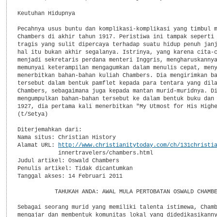
Keutuhan Hidupnya

Pecahnya usus buntu dan komplikasi-komplikasi yang timbul m
Chambers di akhir tahun 1917. Peristiwa ini tampak seperti 
tragis yang sulit dipercaya terhadap suatu hidup penuh janj
hal itu bukan akhir segalanya. Istrinya, yang karena cita-c
menjadi sekretaris perdana menteri Inggris, mengharuskannya
memunyai keterampilan mengagumkan dalam menulis cepat, meny
menerbitkan bahan-bahan kuliah Chambers. Dia mengirimkan ba
tersebut dalam bentuk pamflet kepada para tentara yang dila
Chambers, sebagaimana juga kepada mantan murid-muridnya. Di
mengumpulkan bahan-bahan tersebut ke dalam bentuk buku dan 
1927, dia pertama kali menerbitkan "My Utmost for His Highe
(t/Setya)

Diterjemahkan dari:

Nama situs: Christian History

Alamat URL: 
http://www.christianitytoday.com/ch/131christi
            innertravelers/chambers.html

Judul artikel: Oswald Chambers

Penulis artikel: Tidak dicantumkan

Tanggal akses: 14 Februari 2011

           TAHUKAH ANDA: AWAL MULA PERTOBATAN OSWALD CHAMBE
Sebagai seorang murid yang memiliki talenta istimewa, Chamb
mengajar dan membentuk komunitas lokal yang didedikasikanny