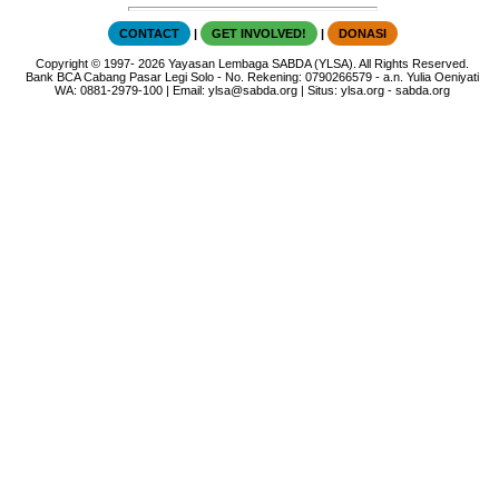
CONTACT
|
GET INVOLVED!
|
DONASI
Copyright
© 1997-
2026
Yayasan Lembaga SABDA (YLSA).
All Rights Reserved.
Bank BCA Cabang Pasar Legi Solo - No. Rekening: 0790266579 - a.n. Yulia Oeniyati
WA:
0881-2979-100
| Email:
ylsa@sabda.org
| Situs:
ylsa.org
-
sabda.org