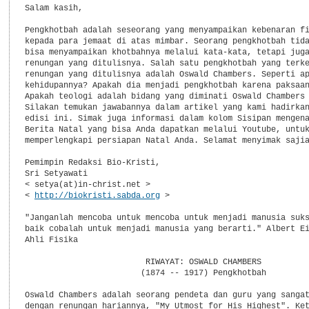
Salam kasih,

Pengkhotbah adalah seseorang yang menyampaikan kebenaran fi
kepada para jemaat di atas mimbar. Seorang pengkhotbah tida
bisa menyampaikan khotbahnya melalui kata-kata, tetapi juga
renungan yang ditulisnya. Salah satu pengkhotbah yang terke
renungan yang ditulisnya adalah Oswald Chambers. Seperti ap
kehidupannya? Apakah dia menjadi pengkhotbah karena paksaan
Apakah teologi adalah bidang yang diminati Oswald Chambers 
Silakan temukan jawabannya dalam artikel yang kami hadirkan
edisi ini. Simak juga informasi dalam kolom Sisipan mengena
Berita Natal yang bisa Anda dapatkan melalui Youtube, untuk
memperlengkapi persiapan Natal Anda. Selamat menyimak sajia
Pemimpin Redaksi Bio-Kristi,

Sri Setyawati

< setya(at)in-christ.net >

< 
http://biokristi.sabda.org
 >

"Janganlah mencoba untuk mencoba untuk menjadi manusia suks
baik cobalah untuk menjadi manusia yang berarti." Albert Ei
Ahli Fisika

                         RIWAYAT: OSWALD CHAMBERS

                        (1874 -- 1917) Pengkhotbah

Oswald Chambers adalah seorang pendeta dan guru yang sangat
dengan renungan hariannya, "My Utmost for His Highest". Ket