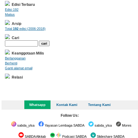
Edisi Terbaru
Edisi 192
Matius
Arsip
Total
192
edisi (2006-2018)
Cari
Keanggotaan Milis
Berlangganan
Berhenti
Ganti alamat email
Relasi
Whatsapp
Kontak Kami
Tentang Kami
Follow Us:
sabda_ylsa
Yayasan Lembaga SABDA
sabda_ylsa
Mores
SABDA Alkitab
Podcast SABDA
Slideshare SABDA