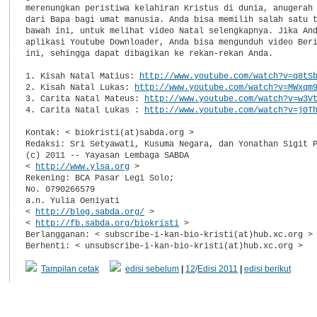
merenungkan peristiwa kelahiran Kristus di dunia, anugerah 
dari Bapa bagi umat manusia. Anda bisa memilih salah satu t
bawah ini, untuk melihat video Natal selengkapnya. Jika And
aplikasi Youtube Downloader, Anda bisa mengunduh video Beri
ini, sehingga dapat dibagikan ke rekan-rekan Anda.

1. Kisah Natal Matius: 
http://www.youtube.com/watch?v=q8tS
2. Kisah Natal Lukas: 
http://www.youtube.com/watch?v=MWxqm
3. Carita Natal Mateus: 
http://www.youtube.com/watch?v=w3V
4. Carita Natal Lukas : 
http://www.youtube.com/watch?v=j0T
Kontak: < biokristi(at)sabda.org >

Redaksi: Sri Setyawati, Kusuma Negara, dan Yonathan Sigit P
(c) 2011 -- Yayasan Lembaga SABDA

< 
http://www.ylsa.org
 >

Rekening: BCA Pasar Legi Solo;

No. 0790266579

a.n. Yulia Oeniyati

< 
http://blog.sabda.org/
 >

< 
http://fb.sabda.org/biokristi
 >

Berlangganan: < subscribe-i-kan-bio-kristi(at)hub.xc.org >

Berhenti: < unsubscribe-i-kan-bio-kristi(at)hub.xc.org >
Tampilan cetak
edisi sebelum
|
12
/
Edisi 2011
|
edisi berikut