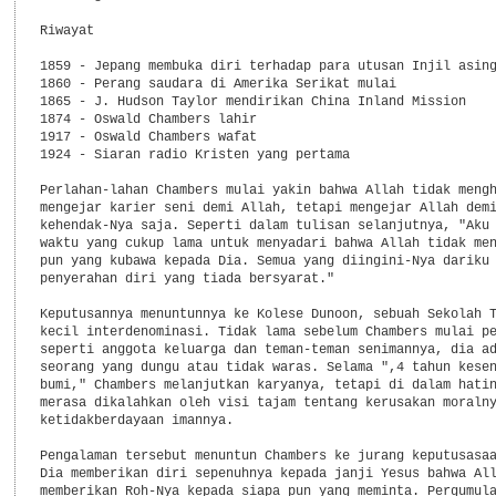
Riwayat

1859 - Jepang membuka diri terhadap para utusan Injil asing
1860 - Perang saudara di Amerika Serikat mulai

1865 - J. Hudson Taylor mendirikan China Inland Mission

1874 - Oswald Chambers lahir

1917 - Oswald Chambers wafat

1924 - Siaran radio Kristen yang pertama

Perlahan-lahan Chambers mulai yakin bahwa Allah tidak mengh
mengejar karier seni demi Allah, tetapi mengejar Allah demi
kehendak-Nya saja. Seperti dalam tulisan selanjutnya, "Aku 
waktu yang cukup lama untuk menyadari bahwa Allah tidak men
pun yang kubawa kepada Dia. Semua yang diingini-Nya dariku 
penyerahan diri yang tiada bersyarat."

Keputusannya menuntunnya ke Kolese Dunoon, sebuah Sekolah T
kecil interdenominasi. Tidak lama sebelum Chambers mulai pe
seperti anggota keluarga dan teman-teman senimannya, dia ad
seorang yang dungu atau tidak waras. Selama ",4 tahun kesen
bumi," Chambers melanjutkan karyanya, tetapi di dalam hatin
merasa dikalahkan oleh visi tajam tentang kerusakan moralny
ketidakberdayaan imannya.

Pengalaman tersebut menuntun Chambers ke jurang keputusasaa
Dia memberikan diri sepenuhnya kepada janji Yesus bahwa All
memberikan Roh-Nya kepada siapa pun yang meminta. Pergumula