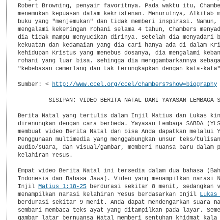
Robert Browning, penyair favoritnya. Pada waktu itu, Chambe
menemukan kepuasan dalam kekristenan. Menurutnya, Alkitab m
buku yang "menjemukan" dan tidak memberi inspirasi. Namun, 
mengalami kekeringan rohani selama 4 tahun, Chambers menyad
dia tidak mampu menyucikan dirinya. Setelah dia menyadari b
kekuatan dan kedamaian yang dia cari hanya ada di dalam Kri
kehidupan Kristus yang menebus dosanya, dia mengalami keban
rohani yang luar bisa, sehingga dia menggambarkannya sebaga
"kebebasan cemerlang dan tak terungkapkan dengan kata-kata"
Sumber: < 
http://www.ccel.org/ccel/chambers?show=biography
 
         SISIPAN: VIDEO BERITA NATAL DARI YAYASAN LEMBAGA S
Berita Natal yang tertulis dalam Injil Matius dan Lukas kin
direnungkan dengan cara berbeda. Yayasan Lembaga SABDA (YLS
membuat video Berita Natal dan bisa Anda dapatkan melalui Y
Penggunaan multimedia yang menggabungkan unsur teks/tulisan
audio/suara, dan visual/gambar, memberi nuansa baru dalam p
kelahiran Yesus.

Empat video Berita Natal ini tersedia dalam dua bahasa (Bah
Indonesia dan Bahasa Jawa). Video yang menampilkan narasi N
Injil 
Matius 1:18-25
 berdurasi sekitar 8 menit, sedangkan v
menampilkan narasi kelahiran Yesus berdasarkan Injil 
Lukas
berdurasi sekitar 9 menit. Anda dapat mendengarkan suara na
sembari membaca teks ayat yang ditampilkan pada layar. Seme
gambar latar bernuansa Natal memberi sentuhan khidmat kala 